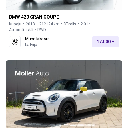
BMW 420 GRAN COUPE
Kupeja
2018
212124 km
Dīzelis
2,0 l
Automātiskā
RWD
Musa Motors
17.000 €
Latvija