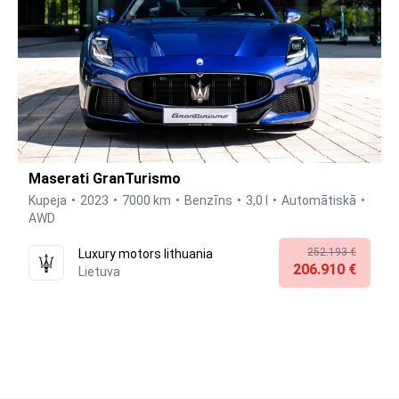
Maserati GranTurismo
Kupeja
2023
7000 km
Benzīns
3,0 l
Automātiskā
AWD
252.193 €
Luxury motors lithuania
206.910 €
Lietuva