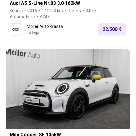
Audi A5 S-Line Nr.83 3.0 160kW
Kupeja
2016
141100 km
Dīzelis
3,0 l
Automātiskā
AWD
Moller Auto Krasta
22.500 €
Latvija
Mini Cooper SE 135kW