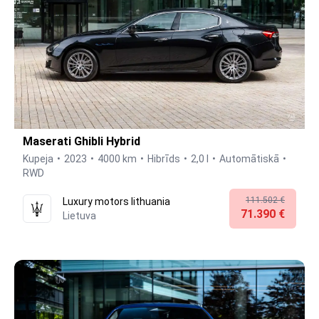
Maserati Ghibli Hybrid
Kupeja
2023
4000 km
Hibrīds
2,0 l
Automātiskā
RWD
111.502 €
Luxury motors lithuania
71.390 €
Lietuva