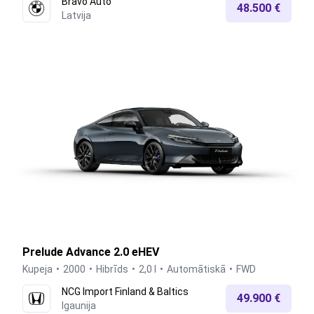
Bravo Auto
48.500 €
Latvija
Prelude Advance 2.0 eHEV
Kupeja
2000
Hibrīds
2,0 l
Automātiskā
FWD
NCG Import Finland & Baltics
49.900 €
Igaunija