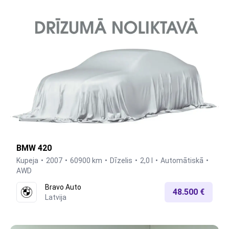
BMW 420
Kupeja
2007
60900 km
Dīzelis
2,0 l
Automātiskā
AWD
Bravo Auto
48.500 €
Latvija