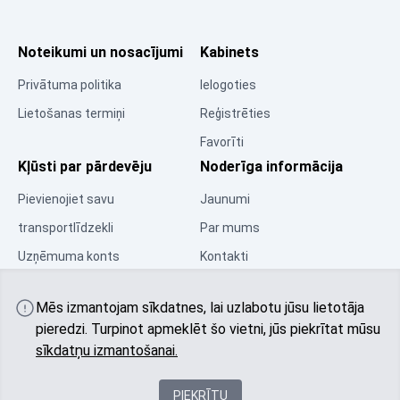
Noteikumi un nosacījumi
Kabinets
Privātuma politika
Ielogoties
Lietošanas termiņi
Reģistrēties
Favorīti
Kļūsti par pārdevēju
Noderīga informācija
Pievienojiet savu
Jaunumi
transportlīdzekli
Par mums
Uzņēmuma konts
Kontakti
Resursu centrs
Mēs izmantojam sīkdatnes, lai uzlabotu jūsu lietotāja
Kopiena
pieredzi. Turpinot apmeklēt šo vietni, jūs piekrītat mūsu
sīkdatņu izmantošanai.
PIEKRĪTU
© 2025 All rights reserved autobu.eu