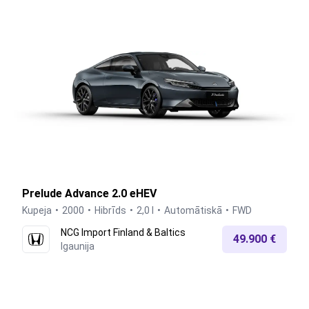
Prelude Advance 2.0 eHEV
Kupeja
2000
Hibrīds
2,0 l
Automātiskā
FWD
NCG Import Finland & Baltics
49.900 €
Igaunija