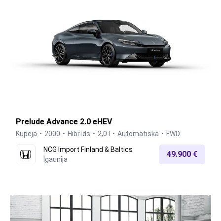
Prelude Advance 2.0 eHEV
Kupeja
2000
Hibrīds
2,0 l
Automātiskā
FWD
NCG Import Finland & Baltics
49.900 €
Igaunija