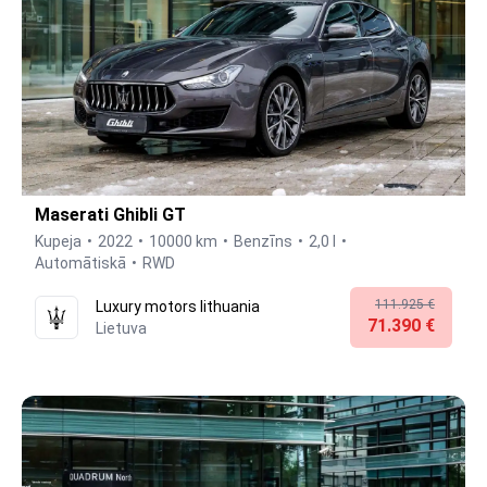
Maserati Ghibli GT
Kupeja
2022
10000 km
Benzīns
2,0 l
Automātiskā
RWD
111.925 €
Luxury motors lithuania
71.390 €
Lietuva