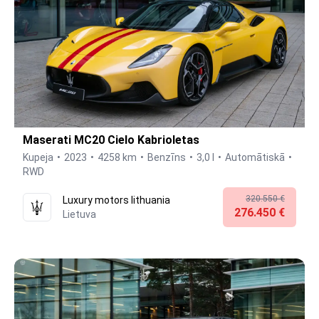
Maserati MC20 Cielo Kabrioletas
Kupeja
2023
4258 km
Benzīns
3,0 l
Automātiskā
RWD
320.550 €
Luxury motors lithuania
276.450 €
Lietuva