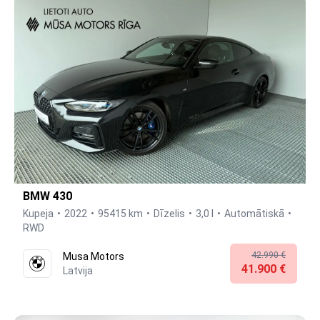
BMW 430
Kupeja
2022
95415 km
Dīzelis
3,0 l
Automātiskā
RWD
42.990 €
Musa Motors
41.900 €
Latvija