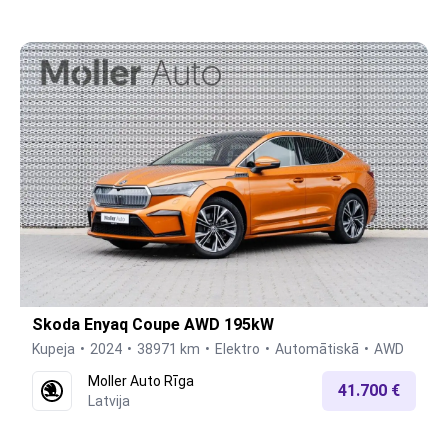
Skoda Enyaq Coupe AWD 195kW
Kupeja
2024
38971 km
Elektro
Automātiskā
AWD
Moller Auto Rīga
41.700 €
Latvija