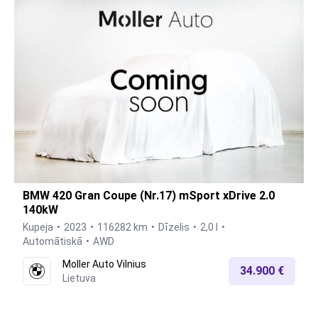
BMW 420 Gran Coupe (Nr.17) mSport xDrive 2.0
140kW
Kupeja
2023
116282 km
Dīzelis
2,0 l
Automātiskā
AWD
Moller Auto Vilnius
34.900 €
Lietuva