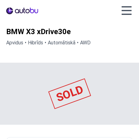
Autobu.eu
BMW X3 xDrive30e
Apvidus
Hibrīds
Automātiskā
AWD
SOLD