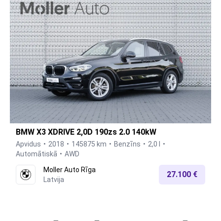
BMW X3 XDRIVE 2,0D 190zs 2.0 140kW
Apvidus
2018
145875 km
Benzīns
2,0 l
Automātiskā
AWD
Moller Auto Rīga
27.100 €
Latvija