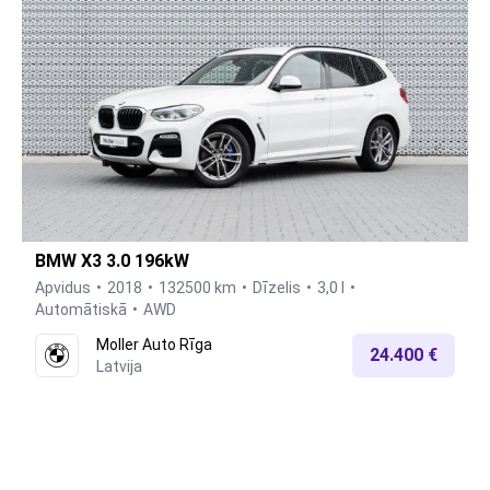
BMW X3 3.0 196kW
Apvidus
2018
132500 km
Dīzelis
3,0 l
Automātiskā
AWD
Moller Auto Rīga
24.400 €
Latvija