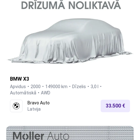
BMW X3
Apvidus
2000
149000 km
Dīzelis
3,0 l
Automātiskā
AWD
Bravo Auto
33.500 €
Latvija