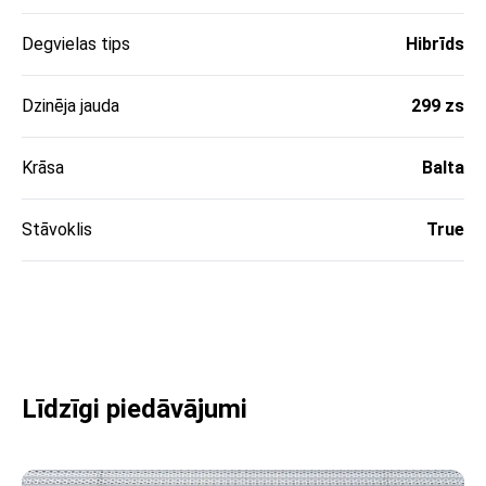
Degvielas tips
Hibrīds
Dzinēja jauda
299 zs
Krāsa
Balta
Stāvoklis
True
Līdzīgi piedāvājumi