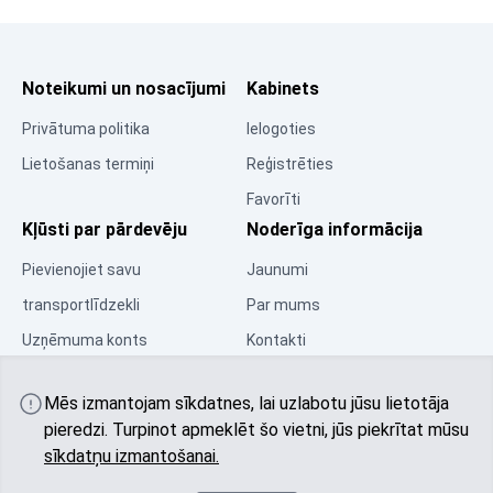
Noteikumi un nosacījumi
Kabinets
Privātuma politika
Ielogoties
Lietošanas termiņi
Reģistrēties
Favorīti
Kļūsti par pārdevēju
Noderīga informācija
Pievienojiet savu
Jaunumi
transportlīdzekli
Par mums
Uzņēmuma konts
Kontakti
Resursu centrs
Mēs izmantojam sīkdatnes, lai uzlabotu jūsu lietotāja
Kopiena
pieredzi. Turpinot apmeklēt šo vietni, jūs piekrītat mūsu
sīkdatņu izmantošanai.