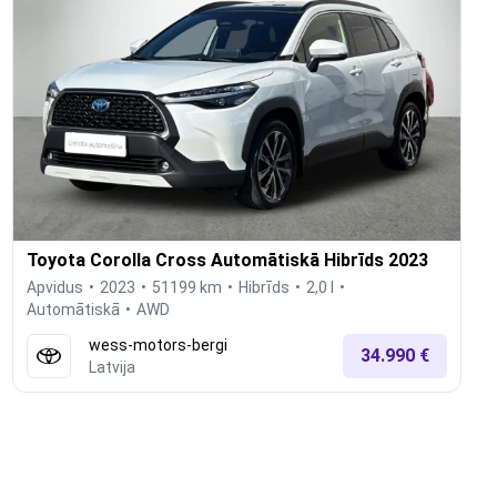
Toyota Corolla Cross Automātiskā Hibrīds 2023
Apvidus
2023
51199 km
Hibrīds
2,0 l
Automātiskā
AWD
wess-motors-bergi
34.990 €
Latvija