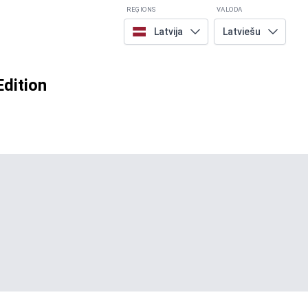
REĢIONS
VALODA
Latvija
Latviešu
Edition