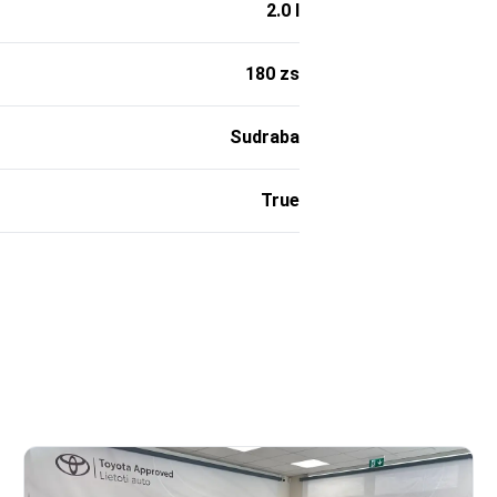
2.0 l
180 zs
Sudraba
True