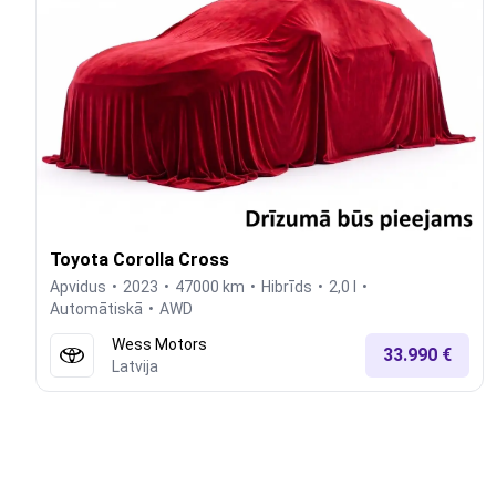
Toyota Corolla Cross
Apvidus
2023
47000 km
Hibrīds
2,0 l
Automātiskā
AWD
Wess Motors
33.990 €
Latvija