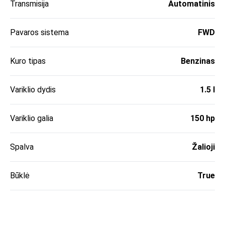
Transmisija
Automatinis
Pavaros sistema
FWD
Kuro tipas
Benzinas
Variklio dydis
1.5 l
Variklio galia
150 hp
Spalva
Žalioji
Būklė
True