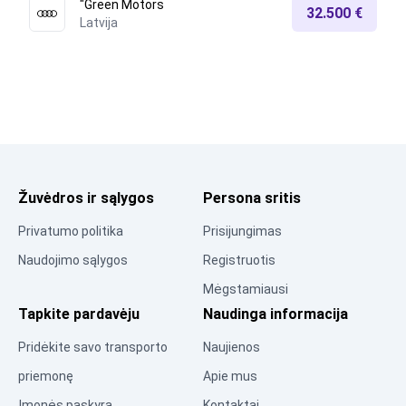
"Green Motors
32.500 €
Latvija
Žuvėdros ir sąlygos
Persona sritis
Privatumo politika
Prisijungimas
Naudojimo sąlygos
Registruotis
Mėgstamiausi
Tapkite pardavėju
Naudinga informacija
Pridėkite savo transporto
Naujienos
priemonę
Apie mus
Įmonės paskyra
Kontaktai