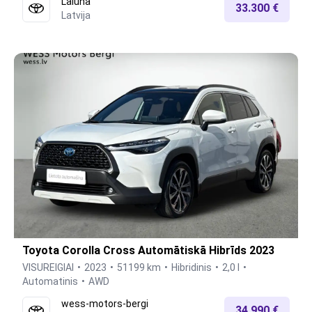
Laluna
33.300 €
Latvija
Toyota Corolla Cross Automātiskā Hibrīds 2023
VISUREIGIAI
2023
51199 km
Hibridinis
2,0 l
Automatinis
AWD
wess-motors-bergi
34.990 €