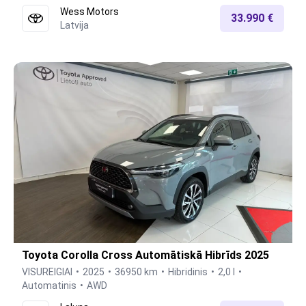
Wess Motors
33.990 €
Latvija
Toyota Corolla Cross Automātiskā Hibrīds 2025
VISUREIGIAI
2025
36950 km
Hibridinis
2,0 l
Automatinis
AWD