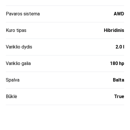
Pavaros sistema
AWD
Kuro tipas
Hibridinis
Variklio dydis
2.0 l
Variklio galia
180 hp
Spalva
Balta
Būklė
True