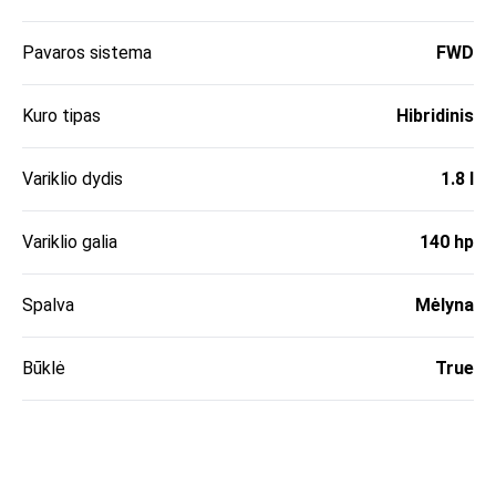
Pavaros sistema
FWD
Kuro tipas
Hibridinis
Variklio dydis
1.8 l
Variklio galia
140 hp
Spalva
Mėlyna
Būklė
True