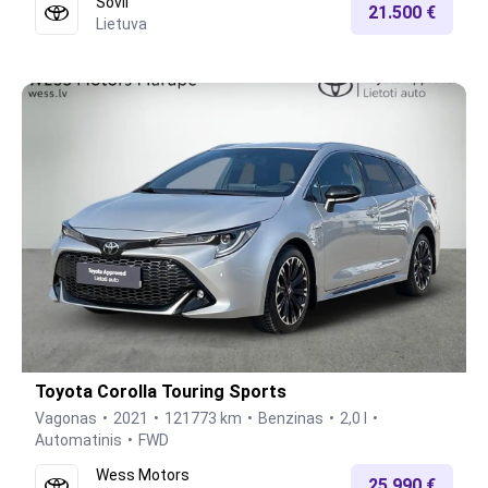
Sovli
21.500 €
Lietuva
Toyota Corolla Touring Sports
Vagonas
2021
121773 km
Benzinas
2,0 l
Automatinis
FWD
Wess Motors
25.990 €