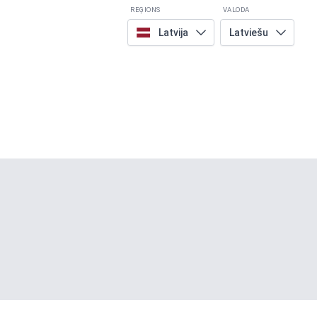
REĢIONS
VALODA
Latvija
Latviešu