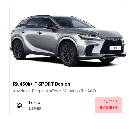
RX 450h+ F SPORT Design
Apvidus
Plug-in hibrīds
Mehaniskā
AWD
94.830 €
Lexus
82.830 €
Latvija