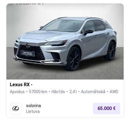
Lexus RX -
Apvidus
57000 km
Hibrīds
2,4 l
Automātiskā
AWD
solorina
65.000 €
Lietuva