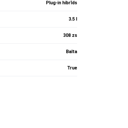
Plug-in hibrīds
3.5 l
308 zs
Balta
True