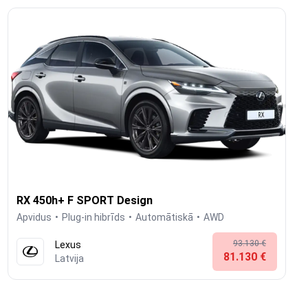
RX 450h+ F SPORT Design
Apvidus
Plug-in hibrīds
Automātiskā
AWD
93.130 €
Lexus
81.130 €
Latvija