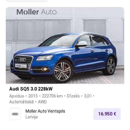
Audi SQ5 3.0 228kW
Apvidus
2015
222706 km
Dīzelis
3,0 l
Automātiskā
AWD
Moller Auto Ventspils
16.950 €
Latvija