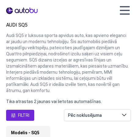
Autobu.eu
AUDI SQ5
Audi SQ5 ir luksusa sporta apvidus auto, kas apvieno eleganci
ar jaudu un modernu tehnoloģiju. Šis automobilis piedāvā
iespaidīgu veiktspēju, pateicoties jaudīgajam dzinējam un
Quattro pilnpiedziņai, nodrošinot izcilu saķeri uz visiem ceļu
segumiem. SQ5 dizains izceļas ar agresīvas līnijas un
izsmalcinātiem apdares materiāliem, kas piesaista uzmanību.
Interjers piedāvā modernu tehnologiju, piemēram, MMI
informācijas un izklaides sistēmu, lai ceļojumi būtu vēl
patīkamāki. Audi SQ5 ir ideāla izvēle tiem, kas novērtē gan
ātrumu, gan komfortu.
Tika atrastas 2 jaunas vai lietotas automašīnas.
FILTRI
Modelis - SQ5