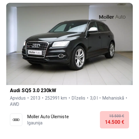
Audi SQ5 3.0 230kW
Apvidus
2013
252991 km
Dīzelis
3,0 l
Mehaniskā
AWD
15.500 €
Moller Auto Ülemiste
14.500 €
Igaunija