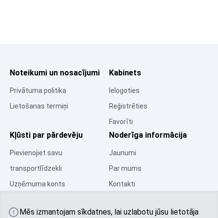
Noteikumi un nosacījumi
Kabinets
Privātuma politika
Ielogoties
Lietošanas termiņi
Reģistrēties
Favorīti
Kļūsti par pārdevēju
Noderīga informācija
Pievienojiet savu
Jaunumi
transportlīdzekli
Par mums
Uzņēmuma konts
Kontakti
Resursu centrs
Mēs izmantojam sīkdatnes, lai uzlabotu jūsu lietotāja
Kopiena