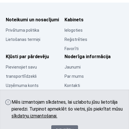
Noteikumi un nosacījumi
Kabinets
Privātuma politika
Ielogoties
Lietošanas termiņi
Reģistrēties
Favorīti
Kļūsti par pārdevēju
Noderīga informācija
Pievienojiet savu
Jaunumi
transportlīdzekli
Par mums
Uzņēmuma konts
Kontakti
Resursu centrs
Mēs izmantojam sīkdatnes, lai uzlabotu jūsu lietotāja
Kopiena
pieredzi. Turpinot apmeklēt šo vietni, jūs piekrītat mūsu
sīkdatņu izmantošanai.