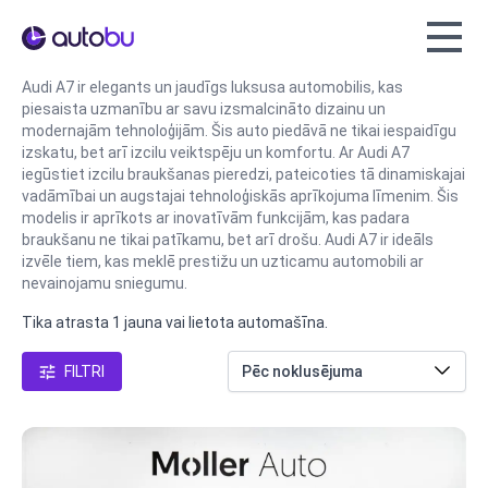
Autobu.eu
Audi A7 ir elegants un jaudīgs luksusa automobilis, kas
piesaista uzmanību ar savu izsmalcināto dizainu un
modernajām tehnoloģijām. Šis auto piedāvā ne tikai iespaidīgu
izskatu, bet arī izcilu veiktspēju un komfortu. Ar Audi A7
iegūstiet izcilu braukšanas pieredzi, pateicoties tā dinamiskajai
vadāmībai un augstajai tehnoloģiskās aprīkojuma līmenim. Šis
modelis ir aprīkots ar inovatīvām funkcijām, kas padara
braukšanu ne tikai patīkamu, bet arī drošu. Audi A7 ir ideāls
izvēle tiem, kas meklē prestižu un uzticamu automobili ar
nevainojamu sniegumu.
Tika atrasta 1 jauna vai lietota automašīna.
FILTRI