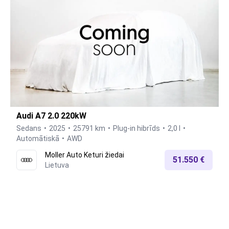
Audi A7 2.0 220kW
Sedans
2025
25791 km
Plug-in hibrīds
2,0 l
Automātiskā
AWD
Moller Auto Keturi žiedai
51.550 €
Lietuva