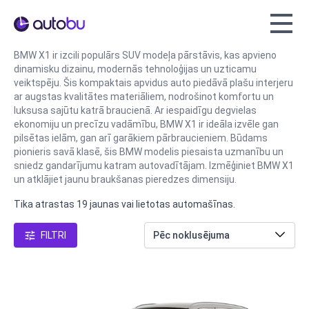
Autobu.eu
BMW X1 ir izcili populārs SUV modeļa pārstāvis, kas apvieno
dinamisku dizainu, modernās tehnoloģijas un uzticamu
veiktspēju. Šis kompaktais apvidus auto piedāvā plašu interjeru
ar augstas kvalitātes materiāliem, nodrošinot komfortu un
luksusa sajūtu katrā braucienā. Ar iespaidīgu degvielas
ekonomiju un precīzu vadāmību, BMW X1 ir ideāla izvēle gan
pilsētas ielām, gan arī garākiem pārbraucieniem. Būdams
pionieris savā klasē, šis BMW modelis piesaista uzmanību un
sniedz gandarījumu katram autovadītājam. Izmēģiniet BMW X1
un atklājiet jaunu braukšanas pieredzes dimensiju.
Tika atrastas 19 jaunas vai lietotas automašīnas.
FILTRI