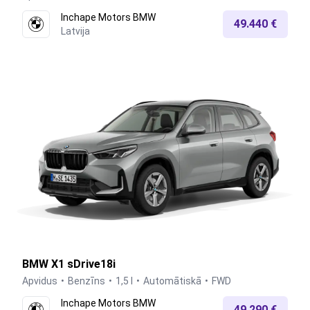
Inchape Motors BMW
49.440 €
Latvija
BMW X1 sDrive18i
Apvidus
Benzīns
1,5 l
Automātiskā
FWD
Inchape Motors BMW
49.290 €