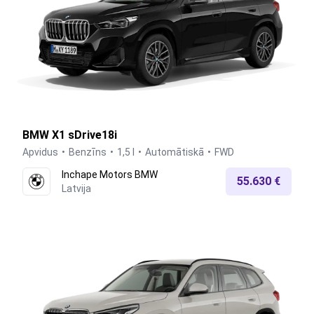
BMW X1 sDrive18i
Apvidus
Benzīns
1,5 l
Automātiskā
FWD
Inchape Motors BMW
55.630 €
Latvija