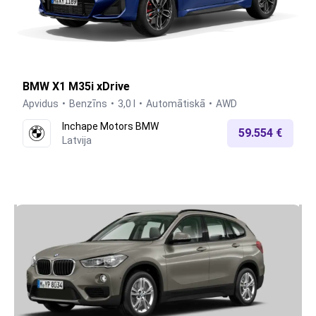
BMW X1 M35i xDrive
Apvidus
Benzīns
3,0 l
Automātiskā
AWD
Inchape Motors BMW
59.554 €
Latvija