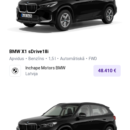
BMW X1 sDrive18i
Apvidus
Benzīns
1,5 l
Automātiskā
FWD
Inchape Motors BMW
48.410 €
Latvija