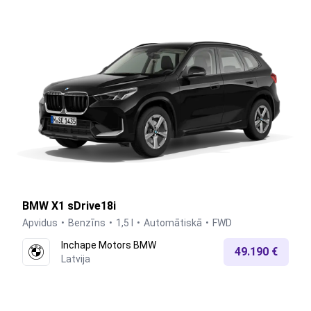
BMW X1 sDrive18i
Apvidus
Benzīns
1,5 l
Automātiskā
FWD
Inchape Motors BMW
49.190 €
Latvija