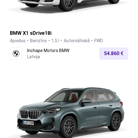
BMW X1 sDrive18i
Apvidus
Benzīns
1,5 l
Automātiskā
FWD
Inchape Motors BMW
54.860 €
Latvija