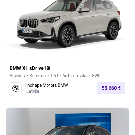
BMW X1 sDrive18i
Apvidus
Benzīns
1,5 l
Automātiskā
FWD
Inchape Motors BMW
55.660 €
Latvija