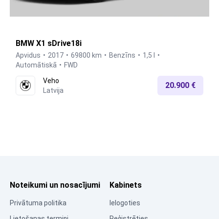
BMW X1 sDrive18i
Apvidus
2017
69800 km
Benzīns
1,5 l
Automātiskā
FWD
Veho
20.900 €
Latvija
Noteikumi un nosacījumi
Kabinets
Privātuma politika
Ielogoties
Lietošanas termiņi
Reģistrēties