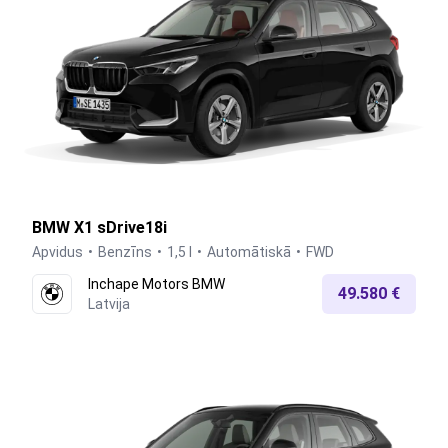
BMW X1 sDrive18i
Apvidus
Benzīns
1,5 l
Automātiskā
FWD
Inchape Motors BMW
49.580 €
Latvija