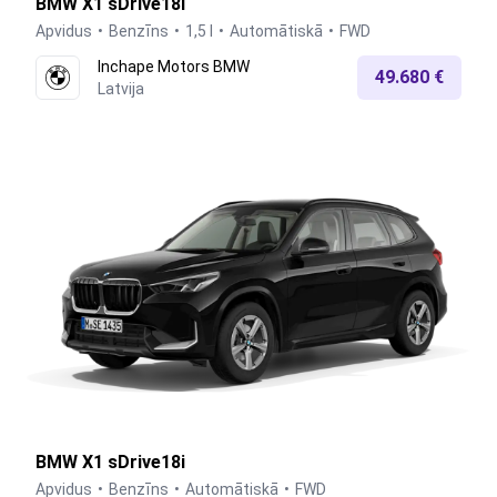
BMW X1 sDrive18i
Apvidus
Benzīns
1,5 l
Automātiskā
FWD
Inchape Motors BMW
49.680 €
Latvija
BMW X1 sDrive18i
Apvidus
Benzīns
Automātiskā
FWD