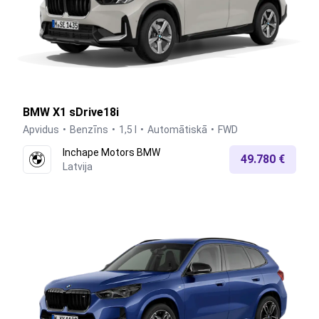
BMW X1 sDrive18i
Apvidus
Benzīns
1,5 l
Automātiskā
FWD
Inchape Motors BMW
49.780 €
Latvija