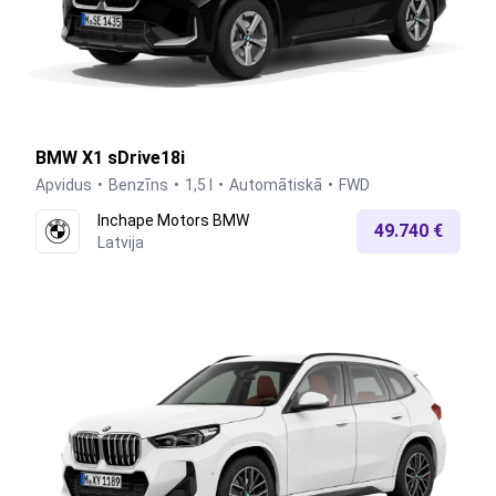
BMW X1 sDrive18i
Apvidus
Benzīns
1,5 l
Automātiskā
FWD
Inchape Motors BMW
49.740 €
Latvija