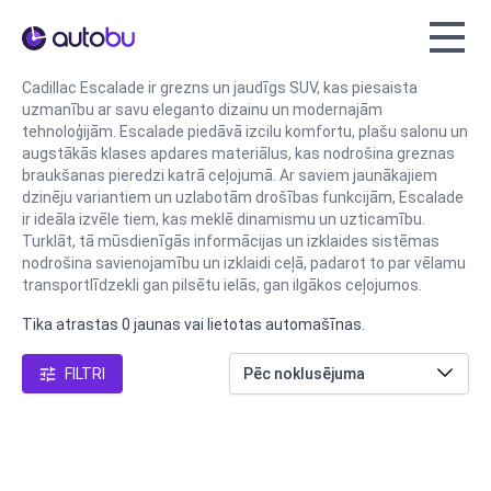
Autobu.eu
Cadillac Escalade ir grezns un jaudīgs SUV, kas piesaista
uzmanību ar savu eleganto dizainu un modernajām
tehnoloģijām. Escalade piedāvā izcilu komfortu, plašu salonu un
augstākās klases apdares materiālus, kas nodrošina greznas
braukšanas pieredzi katrā ceļojumā. Ar saviem jaunākajiem
dzinēju variantiem un uzlabotām drošības funkcijām, Escalade
ir ideāla izvēle tiem, kas meklē dinamismu un uzticamību.
Turklāt, tā mūsdienīgās informācijas un izklaides sistēmas
nodrošina savienojamību un izklaidi ceļā, padarot to par vēlamu
transportlīdzekli gan pilsētu ielās, gan ilgākos ceļojumos.
Tika atrastas 0 jaunas vai lietotas automašīnas.
FILTRI