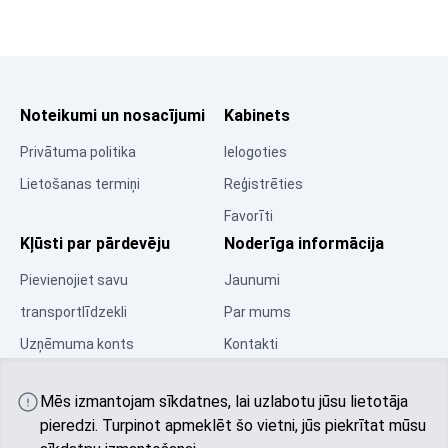
Noteikumi un nosacījumi
Kabinets
Privātuma politika
Ielogoties
Lietošanas termiņi
Reģistrēties
Favorīti
Kļūsti par pārdevēju
Noderīga informācija
Pievienojiet savu
Jaunumi
transportlīdzekli
Par mums
Uzņēmuma konts
Kontakti
Resursu centrs
Mēs izmantojam sīkdatnes, lai uzlabotu jūsu lietotāja
Kopiena
pieredzi. Turpinot apmeklēt šo vietni, jūs piekrītat mūsu