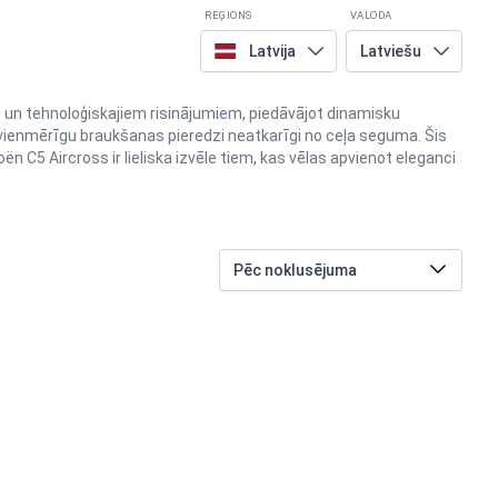
REĢIONS
VALODA
Latvija
Latviešu
nu un tehnoloģiskajiem risinājumiem, piedāvājot dinamisku
 vienmērīgu braukšanas pieredzi neatkarīgi no ceļa seguma. Šis
C5 Aircross ir lieliska izvēle tiem, kas vēlas apvienot eleganci