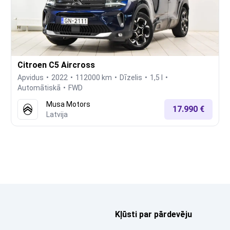
Citroen C5 Aircross
Apvidus
2022
112000 km
Dīzelis
1,5 l
Automātiskā
FWD
Musa Motors
17.990 €
Latvija
Kļūsti par pārdevēju