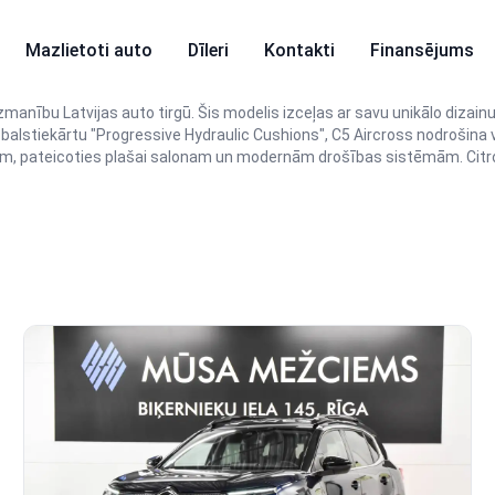
Mazlietoti auto
Dīleri
Kontakti
Finansējums
uzmanību Latvijas auto tirgū. Šis modelis izceļas ar savu unikālo dizai
balstiekārtu "Progressive Hydraulic Cushions", C5 Aircross nodrošina
m, pateicoties plašai salonam un modernām drošības sistēmām. Citroën 