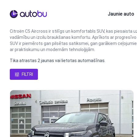
Autobu.eu
Jaunie auto
Citroën C5 Aircross ir stilīgs un komfortabls SUV, kas piesaista 
vadāmību un izcilu braukšanas komfortu. Aprīkots ar progresīvo 
SUV ir piemērots gan pilsētas satiksmei, gan garākiem ceļojumie
ar praktiskumu un modernām tehnoloģijām.
Tika atrastas 2 jaunas vai lietotas automašīnas.
FILTRI