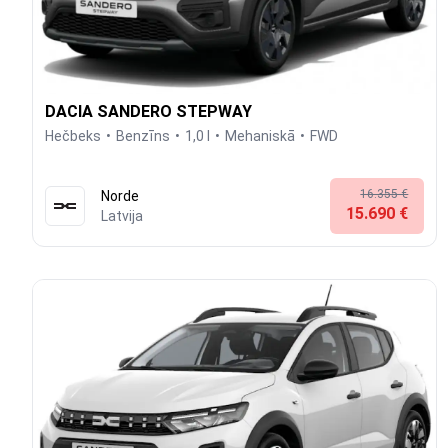
DACIA SANDERO STEPWAY
Hečbeks
Benzīns
1,0 l
Mehaniskā
FWD
16.355 €
Norde
15.690 €
Latvija