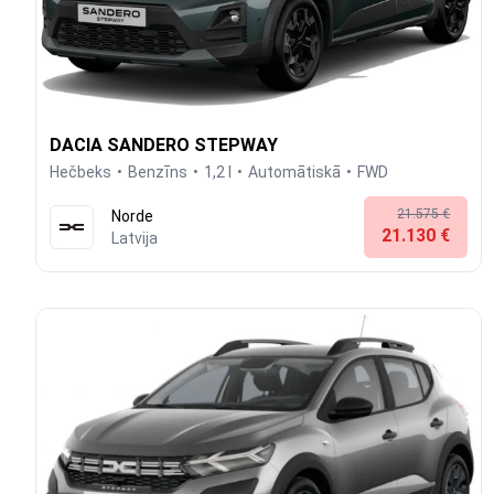
DACIA SANDERO STEPWAY
Hečbeks
Benzīns
1,2 l
Automātiskā
FWD
21.575 €
Norde
21.130 €
Latvija