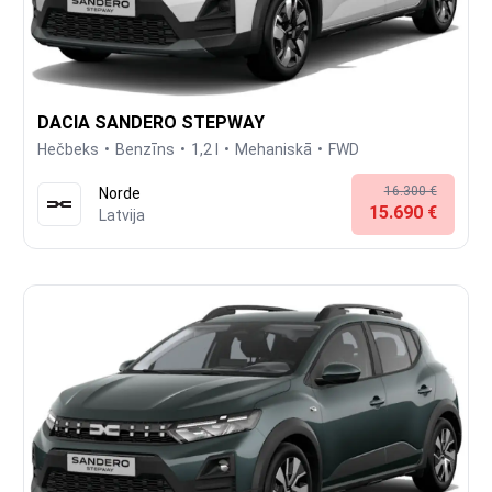
DACIA SANDERO STEPWAY
Hečbeks
Benzīns
1,2 l
Mehaniskā
FWD
16.300 €
Norde
15.690 €
Latvija