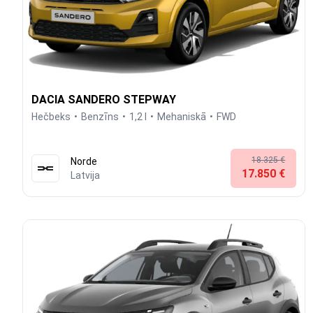
DACIA SANDERO STEPWAY
Hečbeks
Benzīns
1,2 l
Mehaniskā
FWD
18.325 €
Norde
17.850 €
Latvija