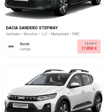
DACIA SANDERO STEPWAY
Hečbeks
Benzīns
1,2 l
Mehaniskā
FWD
18.325 €
Norde
17.850 €
Latvija