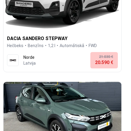
DACIA SANDERO STEPWAY
Hečbeks
Benzīns
1,2 l
Automātiskā
FWD
21.030 €
Norde
20.590 €
Latvija