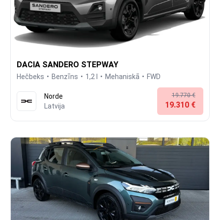
DACIA SANDERO STEPWAY
Hečbeks
Benzīns
1,2 l
Mehaniskā
FWD
19.770 €
Norde
19.310 €
Latvija