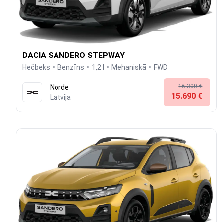
DACIA SANDERO STEPWAY
Hečbeks
Benzīns
1,2 l
Mehaniskā
FWD
16.300 €
Norde
15.690 €
Latvija