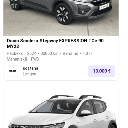
Dacia Sandero Stepway EXPRESSION TCe 90
MY23
Hečbeks
2024
30000 km
Benzīns
1,0 l
Mehaniskā
FWD
sostena
13.000 €
Lietuva