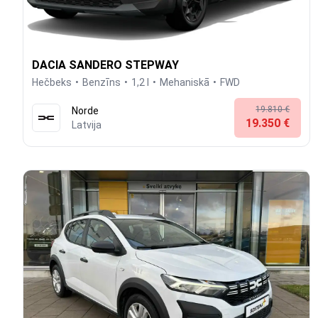
DACIA SANDERO STEPWAY
Hečbeks
Benzīns
1,2 l
Mehaniskā
FWD
19.810 €
Norde
19.350 €
Latvija