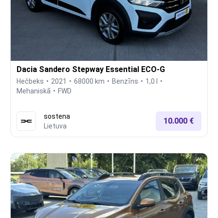
Dacia Sandero Stepway Essential ECO-G
Hečbeks
2021
68000 km
Benzīns
1,0 l
Mehaniskā
FWD
sostena
10.000 €
Lietuva