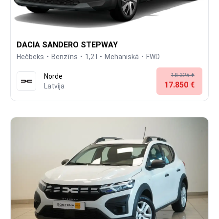
DACIA SANDERO STEPWAY
Hečbeks
Benzīns
1,2 l
Mehaniskā
FWD
18.325 €
Norde
17.850 €
Latvija