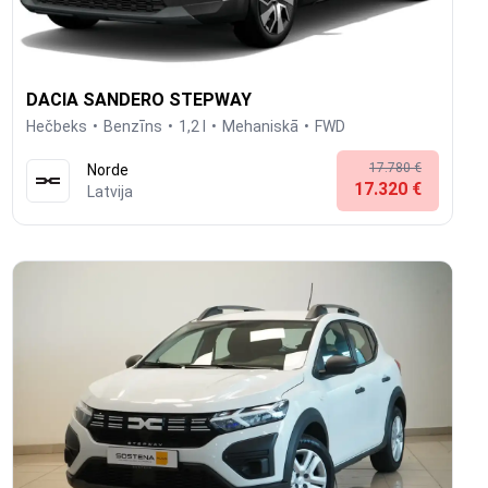
DACIA SANDERO STEPWAY
Hečbeks
Benzīns
1,2 l
Mehaniskā
FWD
17.780 €
Norde
17.320 €
Latvija