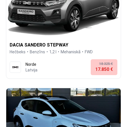
DACIA SANDERO STEPWAY
Hečbeks
Benzīns
1,2 l
Mehaniskā
FWD
18.325 €
Norde
17.850 €
Latvija