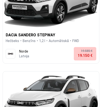
DACIA SANDERO STEPWAY
Hečbeks
Benzīns
1,2 l
Automātiskā
FWD
19.585 €
Norde
19.150 €
Latvija