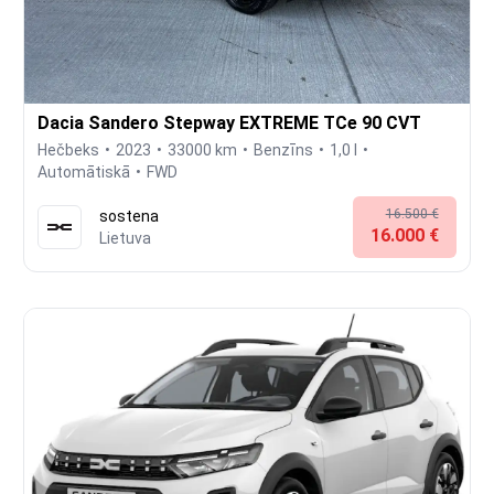
Dacia Sandero Stepway EXTREME TCe 90 CVT
Hečbeks
2023
33000 km
Benzīns
1,0 l
Automātiskā
FWD
16.500 €
sostena
16.000 €
Lietuva