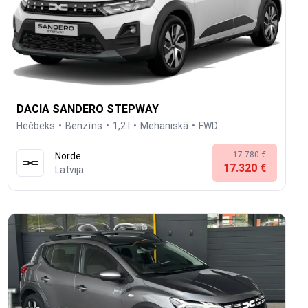
DACIA SANDERO STEPWAY
Hečbeks
Benzīns
1,2 l
Mehaniskā
FWD
17.780 €
Norde
17.320 €
Latvija