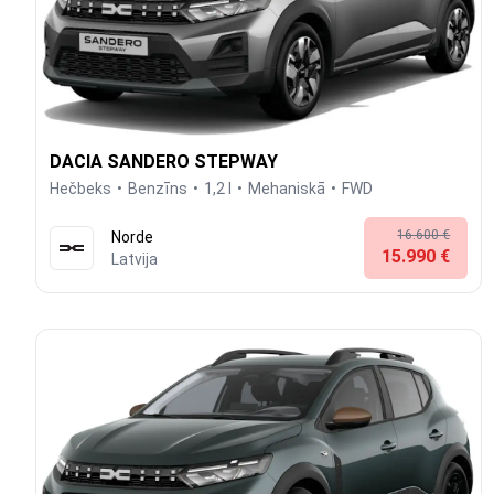
DACIA SANDERO STEPWAY
Hečbeks
Benzīns
1,2 l
Mehaniskā
FWD
16.600 €
Norde
15.990 €
Latvija