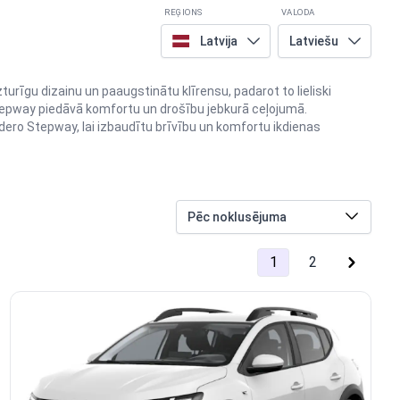
REĢIONS
VALODA
Latvija
Latviešu
turīgu dizainu un paaugstinātu klīrensu, padarot to lieliski
tepway piedāvā komfortu un drošību jebkurā ceļojumā.
ndero Stepway, lai izbaudītu brīvību un komfortu ikdienas
1
2
next