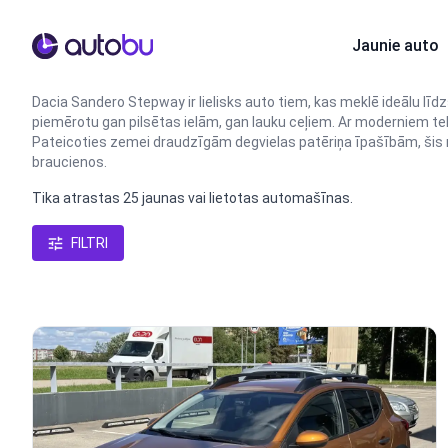
Autobu.eu
Jaunie auto
Dacia Sandero Stepway ir lielisks auto tiem, kas meklē ideālu līdz
piemērotu gan pilsētas ielām, gan lauku ceļiem. Ar moderniem t
Pateicoties zemei draudzīgām degvielas patēriņa īpašībām, šis mod
braucienos.
Tika atrastas 25 jaunas vai lietotas automašīnas.
FILTRI