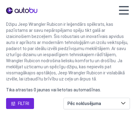
Autobu.eu
Džipu Jeep Wrangler Rubicon ir leģendārs spēkrats, kas
pazīstams ar savu nepārspējamo spēju tikt galā ar
izaicinošiem bezceļiem. Šis robustais un inovatīvais apvidus
auto ir aprīkots ar modernām tehnoloģijām un izcilu veiktspēju,
padarot to par ideālu izvēli piedzīvojumu meklētājiem. Ar savu
izturīgo dizainu un iespaidīgiem tehniskajiem rādītājiem,
Wrangler Rubicon nodrošina lielisku komfortu un drošību. Ja
meklējat uzticamu un spēcīgu džipu, kas nepievils pat
vissmagākajos apstākļos, Jeep Wrangler Rubicon ir vislabākā
izvēle, lai izbaudītu brīvību uz ceļa un ārpus tā.
Tika atrastas 0 jaunas vai lietotas automašīnas.
FILTRI