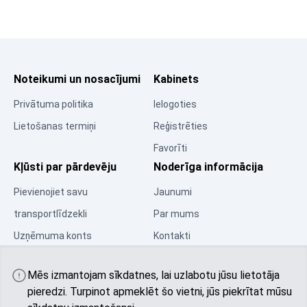
Noteikumi un nosacījumi
Kabinets
Privātuma politika
Ielogoties
Lietošanas termiņi
Reģistrēties
Favorīti
Kļūsti par pārdevēju
Noderīga informācija
Pievienojiet savu
Jaunumi
transportlīdzekli
Par mums
Uzņēmuma konts
Kontakti
Resursu centrs
Mēs izmantojam sīkdatnes, lai uzlabotu jūsu lietotāja
Kopiena
pieredzi. Turpinot apmeklēt šo vietni, jūs piekrītat mūsu