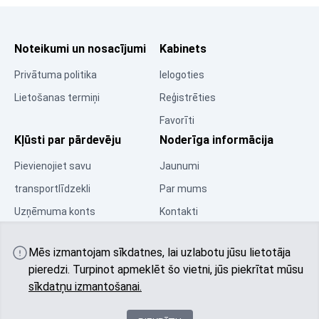
Noteikumi un nosacījumi
Kabinets
Privātuma politika
Ielogoties
Lietošanas termiņi
Reģistrēties
Favorīti
Kļūsti par pārdevēju
Noderīga informācija
Pievienojiet savu
Jaunumi
transportlīdzekli
Par mums
Uzņēmuma konts
Kontakti
Resursu centrs
Mēs izmantojam sīkdatnes, lai uzlabotu jūsu lietotāja
Kopiena
pieredzi. Turpinot apmeklēt šo vietni, jūs piekrītat mūsu
sīkdatņu izmantošanai.