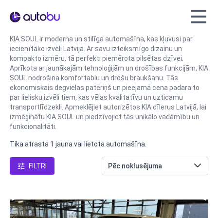
Autobu.eu
KIA SOUL ir moderna un stilīga automašīna, kas kļuvusi par
iecienītāko izvēli Latvijā. Ar savu izteiksmīgo dizainu un
kompakto izmēru, tā perfekti piemērota pilsētas dzīvei.
Aprīkota ar jaunākajām tehnoloģijām un drošības funkcijām, KIA
SOUL nodrošina komfortablu un drošu braukšanu. Tās
ekonomiskais degvielas patēriņš un pieejamā cena padara to
par lielisku izvēli tiem, kas vēlas kvalitatīvu un uzticamu
transportlīdzekli. Apmeklējiet autorizētos KIA dīlerus Latvijā, lai
izmēģinātu KIA SOUL un piedzīvojiet tās unikālo vadāmību un
funkcionalitāti.
Tika atrasta 1 jauna vai lietota automašīna.
FILTRI