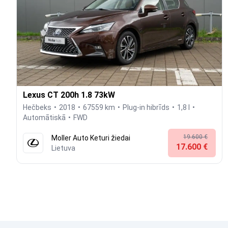
Lexus CT 200h 1.8 73kW
Hečbeks
2018
67559 km
Plug-in hibrīds
1,8 l
Automātiskā
FWD
19.600 €
Moller Auto Keturi žiedai
17.600 €
Lietuva