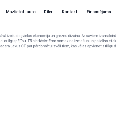
Mazlietoti auto
Dīleri
Kontakti
Finansējums
āvā izcilu degvielas ekonomiju un greznu dizainu. Ar saviem izsmalcin
ar ilgtspējību. Tā hibrīdsistēma samazina izmešus un palielina efektiv
padara Lexus CT par pārdomātu izvēli tiem, kas vēlas apvienot stilīgu 