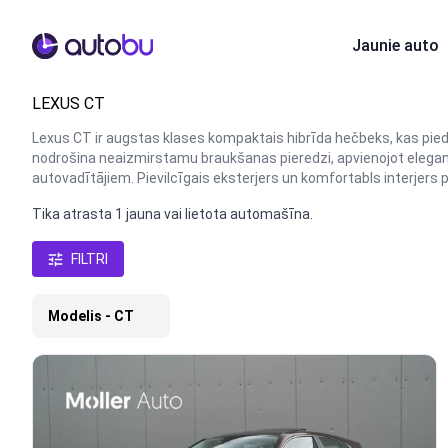
Autobu.eu
Jaunie auto
LEXUS CT
Lexus CT ir augstas klases kompaktais hibrīda hečbeks, kas pied
nodrošina neaizmirstamu braukšanas pieredzi, apvienojot eleganci 
autovadītājiem. Pievilcīgais eksterjers un komfortabls interjers 
Tika atrasta 1 jauna vai lietota automašīna.
FILTRI
Modelis - CT