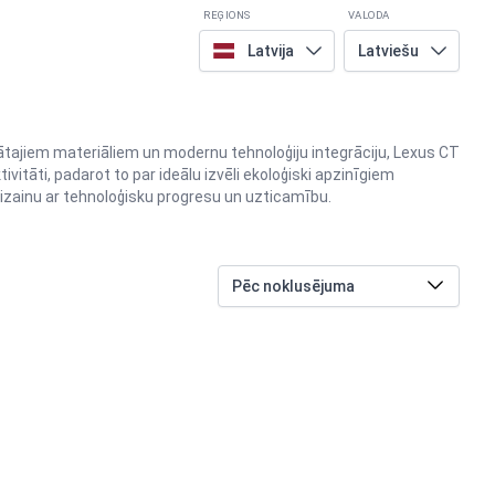
REĢIONS
VALODA
Latvija
Latviešu
ātajiem materiāliem un modernu tehnoloģiju integrāciju, Lexus CT
itāti, padarot to par ideālu izvēli ekoloģiski apzinīgiem
dizainu ar tehnoloģisku progresu un uzticamību.