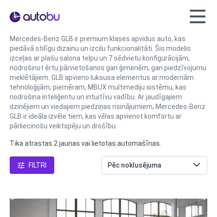
Autobu.eu
Mercedes-Benz GLB ir premium klases apvidus auto, kas
piedāvā stilīgu dizainu un izcilu funkcionalitāti. Šis modelis
izceļas ar plašu salona telpu un 7 sēdvietu konfigurācijām,
nodrošinot ērtu pārvietošanos gan ģimenēm, gan piedzīvojumu
meklētājiem. GLB apvieno luksusa elementus ar modernām
tehnoloģijām, piemēram, MBUX multimediju sistēmu, kas
nodrošina inteliģentu un intuitīvu vadību. Ar jaudīgajiem
dzinējiem un viedajiem piedziņas risinājumiem, Mercedes-Benz
GLB ir ideāla izvēle tiem, kas vēlas apvienot komfortu ar
pārliecinošu veiktspēju un drošību.
Tika atrastas 2 jaunas vai lietotas automašīnas.
FILTRI