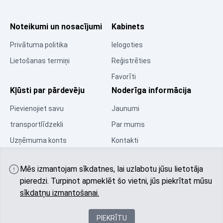
Noteikumi un nosacījumi
Kabinets
Privātuma politika
Ielogoties
Lietošanas termiņi
Reģistrēties
Favorīti
Kļūsti par pārdevēju
Noderīga informācija
Pievienojiet savu
Jaunumi
transportlīdzekli
Par mums
Uzņēmuma konts
Kontakti
Resursu centrs
Mēs izmantojam sīkdatnes, lai uzlabotu jūsu lietotāja
Kopiena
pieredzi. Turpinot apmeklēt šo vietni, jūs piekrītat mūsu
sīkdatņu izmantošanai.
PIEKRĪTU
© 2025 All rights reserved autobu.eu