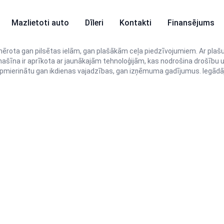
Mazlietoti auto
Dīleri
Kontakti
Finansējums
ērota gan pilsētas ielām, gan plašākām ceļa piedzīvojumiem. Ar pl
šīna ir aprīkota ar jaunākajām tehnoloģijām, kas nodrošina drošību un
pmierinātu gan ikdienas vajadzības, gan izņēmuma gadījumus. Iegādājie