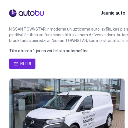
Autobu.eu
Jaunie auto
NISSAN TOWNSTAR ir moderna un uzticama auto izvēle, kas piem
piedāvā ērtības un funkcionalitāti ikvienam dzīvesveidam. Automa
braukšanas pieredzi ar Nissan TOWNSTAR, kas ir izstrādāts, lai a
Tika atrasta 1 jauna vai lietota automašīna.
FILTRI