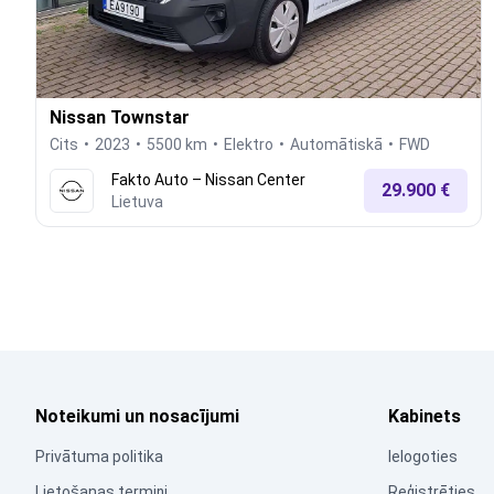
Nissan Townstar
Cits
2023
5500 km
Elektro
Automātiskā
FWD
Fakto Auto – Nissan Center
29.900 €
Lietuva
Noteikumi un nosacījumi
Kabinets
Privātuma politika
Ielogoties
Lietošanas termiņi
Reģistrēties