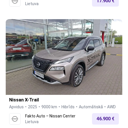
17.900 €
Lietuva
Nissan X-Trail
Apvidus
2025
9000 km
Hibrīds
Automātiskā
AWD
Fakto Auto – Nissan Center
46.900 €
Lietuva