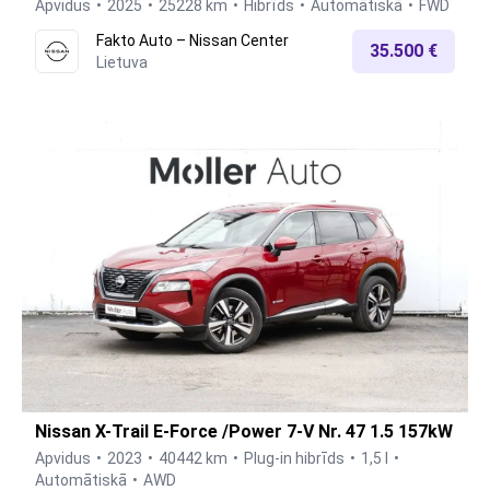
Apvidus
2025
25228 km
Hibrīds
Automātiskā
FWD
Fakto Auto – Nissan Center
35.500 €
Lietuva
Nissan X-Trail E-Force /Power 7-V Nr. 47 1.5 157kW
Apvidus
2023
40442 km
Plug-in hibrīds
1,5 l
Automātiskā
AWD