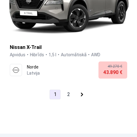
Nissan X-Trail
Apvidus
Hibrīds
1,5 l
Automātiskā
AWD
49.270 €
Norde
43.890 €
Latvija
1
2
next