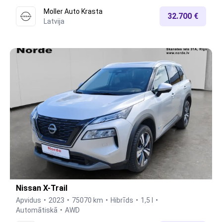
Moller Auto Krasta
32.700 €
Latvija
Nissan X-Trail
Apvidus
2023
75070 km
Hibrīds
1,5 l
Automātiskā
AWD