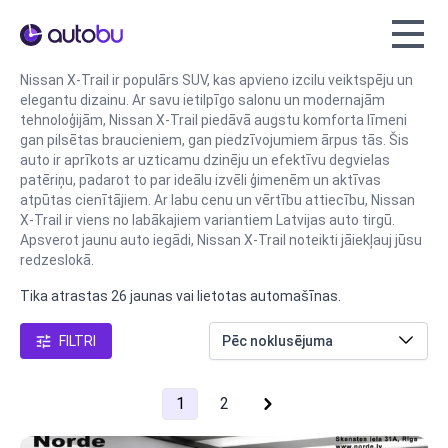
Autobu.eu
Nissan X-Trail ir populārs SUV, kas apvieno izcilu veiktspēju un
elegantu dizainu. Ar savu ietilpīgo salonu un modernajām
tehnoloģijām, Nissan X-Trail piedāvā augstu komforta līmeni
gan pilsētas braucieniem, gan piedzīvojumiem ārpus tās. Šis
auto ir aprīkots ar uzticamu dzinēju un efektīvu degvielas
patēriņu, padarot to par ideālu izvēli ģimenēm un aktīvas
atpūtas cienītājiem. Ar labu cenu un vērtību attiecību, Nissan
X-Trail ir viens no labākajiem variantiem Latvijas auto tirgū.
Apsverot jaunu auto iegādi, Nissan X-Trail noteikti jāiekļauj jūsu
redzeslokā.
Tika atrastas 26 jaunas vai lietotas automašīnas.
FILTRI
1
2
next