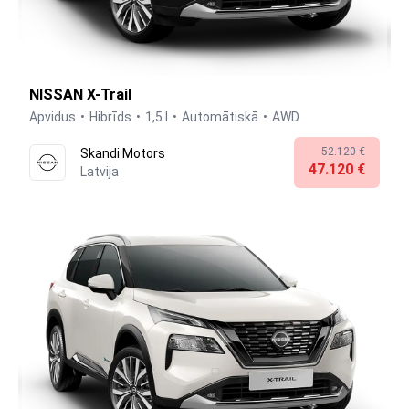
NISSAN X-Trail
Apvidus
Hibrīds
1,5 l
Automātiskā
AWD
52.120 €
Skandi Motors
47.120 €
Latvija