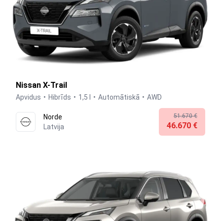
Nissan X-Trail
Apvidus
Hibrīds
1,5 l
Automātiskā
AWD
51.670 €
Norde
46.670 €
Latvija