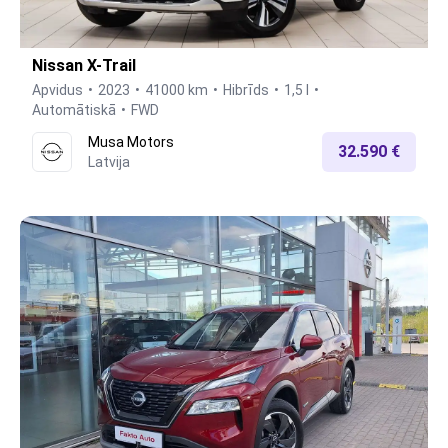
Nissan X-Trail
Apvidus
2023
41000 km
Hibrīds
1,5 l
Automātiskā
FWD
Musa Motors
32.590 €
Latvija