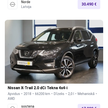
Norde
30.490 €
Latvija
Nissan X-Trail 2.0 dCi Tekna 4x4-i
Apvidus
2018
66200 km
Dīzelis
2,0 l
Mehaniskā
AWD
sostena