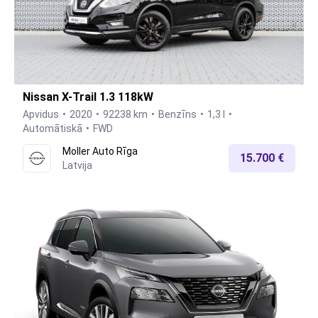
Nissan X-Trail 1.3 118kW
Apvidus
2020
92238 km
Benzīns
1,3 l
Automātiskā
FWD
Moller Auto Rīga
15.700 €
Latvija