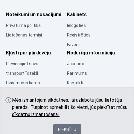
Noteikumi un nosacījumi
Kabinets
Privātuma politika
Ielogoties
Lietošanas termiņi
Reģistrēties
Favorīti
Kļūsti par pārdevēju
Noderīga informācija
Pievienojiet savu
Jaunumi
transportlīdzekli
Par mums
Uzņēmuma konts
Kontakti
Resursu centrs
Mēs izmantojam sīkdatnes, lai uzlabotu jūsu lietotāja
Kopiena
pieredzi. Turpinot apmeklēt šo vietni, jūs piekrītat mūsu
sīkdatņu izmantošanai.
PIEKRĪTU
© 2025 All rights reserved autobu.eu
Latvija