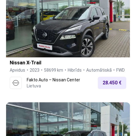
Nissan X-Trail
Apvidus
2023
58699 km
Hibrīds
Automātiskā
FWD
Fakto Auto – Nissan Center
28.450 €
Lietuva