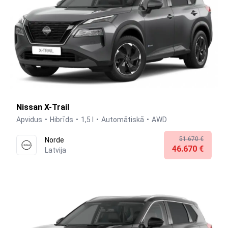
Nissan X-Trail
Apvidus
Hibrīds
1,5 l
Automātiskā
AWD
51.670 €
Norde
46.670 €
Latvija