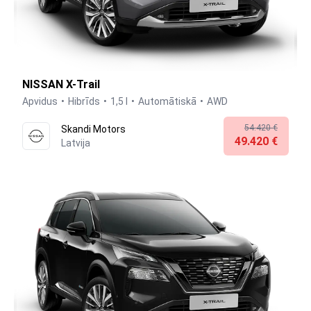
NISSAN X-Trail
Apvidus
Hibrīds
1,5 l
Automātiskā
AWD
54.420 €
Skandi Motors
49.420 €
Latvija