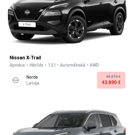
Nissan X-Trail
Apvidus
Hibrīds
1,5 l
Automātiskā
AWD
49.270 €
Norde
43.890 €
Latvija