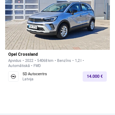
Opel Crossland
Apvidus
2022
54068 km
Benzīns
1,2 l
Automātiskā
FWD
SD Autocentrs
14.000 €
Latvija