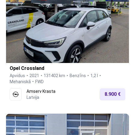
Opel Crossland
Apvidus
2021
131402 km
Benzīns
1,2 l
Mehaniskā
FWD
Amserv Krasta
8.900 €
Latvija