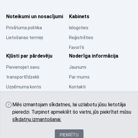
Noteikumi un nosacījumi
Kabinets
Privātuma politika
Ielogoties
Lietošanas termiņi
Reģistrēties
Favorīti
Kļūsti par pārdevēju
Noderīga informācija
Pievienojiet savu
Jaunumi
transportlīdzekli
Par mums
Uzņēmuma konts
Kontakti
Resursu centrs
Mēs izmantojam sīkdatnes, lai uzlabotu jūsu lietotāja
Kopiena
pieredzi. Turpinot apmeklēt šo vietni, jūs piekrītat mūsu
sīkdatņu izmantošanai.
PIEKRĪTU
© 2025 All rights reserved autobu.eu