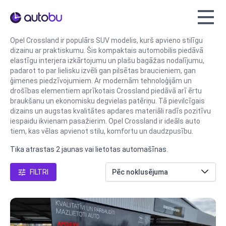
Autobu.eu
Opel Crossland ir populārs SUV modelis, kurš apvieno stilīgu
dizainu ar praktiskumu. Šis kompaktais automobilis piedāvā
elastīgu interjera izkārtojumu un plašu bagāžas nodalījumu,
padarot to par lielisku izvēli gan pilsētas braucieniem, gan
ģimenes piedzīvojumiem. Ar modernām tehnoloģijām un
drošības elementiem aprīkotais Crossland piedāvā arī ērtu
braukšanu un ekonomisku degvielas patēriņu. Tā pievilcīgais
dizains un augstas kvalitātes apdares materiāli radīs pozitīvu
iespaidu ikvienam pasažierim. Opel Crossland ir ideāls auto
tiem, kas vēlas apvienot stilu, komfortu un daudzpusību.
Tika atrastas 2 jaunas vai lietotas automašīnas.
FILTRI