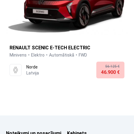
RENAULT SCENIC E-TECH ELECTRIC
Minivens
Elektro
Automātiskā
FWD
56.125 €
Norde
46.900 €
Latvija
Noteikumi un nosacījumi
Kabinets