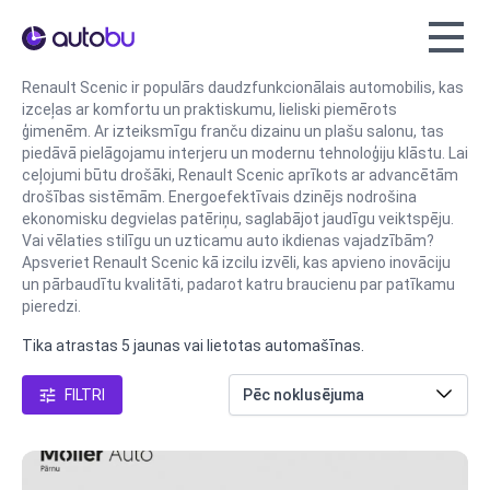
Autobu.eu
Renault Scenic ir populārs daudzfunkcionālais automobilis, kas
izceļas ar komfortu un praktiskumu, lieliski piemērots
ģimenēm. Ar izteiksmīgu franču dizainu un plašu salonu, tas
piedāvā pielāgojamu interjeru un modernu tehnoloģiju klāstu. Lai
ceļojumi būtu drošāki, Renault Scenic aprīkots ar advancētām
drošības sistēmām. Energoefektīvais dzinējs nodrošina
ekonomisku degvielas patēriņu, saglabājot jaudīgu veiktspēju.
Vai vēlaties stilīgu un uzticamu auto ikdienas vajadzībām?
Apsveriet Renault Scenic kā izcilu izvēli, kas apvieno inovāciju
un pārbaudītu kvalitāti, padarot katru braucienu par patīkamu
pieredzi.
Tika atrastas 5 jaunas vai lietotas automašīnas.
FILTRI