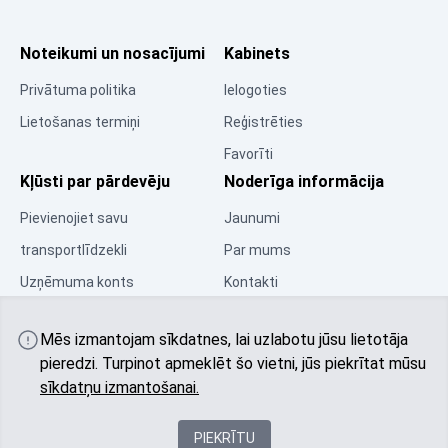
Noteikumi un nosacījumi
Kabinets
Privātuma politika
Ielogoties
Lietošanas termiņi
Reģistrēties
Favorīti
Kļūsti par pārdevēju
Noderīga informācija
Pievienojiet savu
Jaunumi
transportlīdzekli
Par mums
Uzņēmuma konts
Kontakti
Resursu centrs
Mēs izmantojam sīkdatnes, lai uzlabotu jūsu lietotāja
Kopiena
pieredzi. Turpinot apmeklēt šo vietni, jūs piekrītat mūsu
sīkdatņu izmantošanai.
PIEKRĪTU
© 2025 All rights reserved autobu.eu