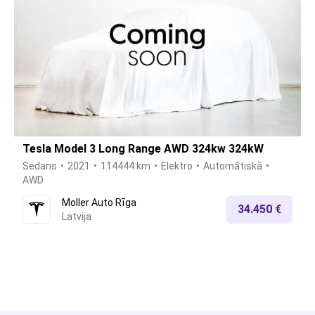
Tesla Model 3 Long Range AWD 324kw 324kW
Sedans
2021
114444 km
Elektro
Automātiskā
AWD
Moller Auto Rīga
34.450 €
Latvija