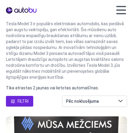
Autobu.eu
Tesla Model 3 ir populārs elektriskais automobilis, kas piedāvā
gan augstu veiktspēju, gan efektivitāti. Šis mūsdienu auto
nodrošina iespaidīgu braukšanas attālumu ar vienu uzlādi,
padarot to par izcilu izvēli tiem, kas vēlas samazināt savas
oglekļa pēdas nospiedumu. Ar inovatīvām tehnoloģijām un
stilīgu dizainu Model 3 piesaista autovadītājus visā pasaulē.
Lietotājam draudzīgs autopilots un augstas kvalitātes salons
nodrošina komfortu un drošību. Izvēloties Tesla Model 3, jūs
ieguldāt nākotnes mobilitātē un pievienojaties globālai
ilgtspējīgas enerģijas kustībai.
Tika atrastas 2 jaunas vai lietotas automašīnas.
FILTRI