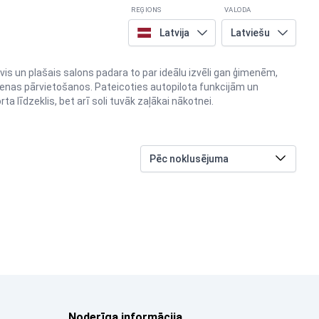
REĢIONS
VALODA
Latvija
Latviešu
vis un plašais salons padara to par ideālu izvēli gan ģimenēm,
ienas pārvietošanos. Pateicoties autopilota funkcijām un
rta līdzeklis, bet arī soli tuvāk zaļākai nākotnei.
Noderīga informācija