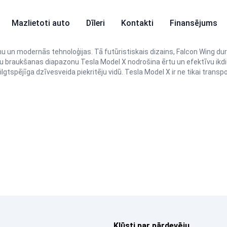
Mazlietoti auto
Dīleri
Kontakti
Finansējums
mu un modernās tehnoloģijas. Tā futūristiskais dizains, Falcon Wing dur
šu braukšanas diapazonu Tesla Model X nodrošina ērtu un efektīvu ikd
 ilgtspējīga dzīvesveida piekritēju vidū. Tesla Model X ir ne tikai transpo
Kļūsti par pārdevēju