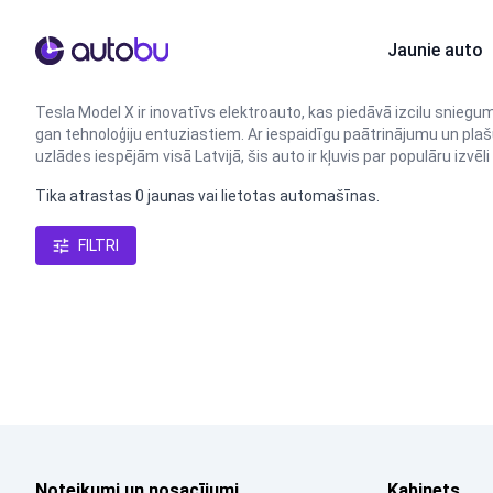
Autobu.eu
Jaunie auto
Tesla Model X ir inovatīvs elektroauto, kas piedāvā izcilu sniegu
gan tehnoloģiju entuziastiem. Ar iespaidīgu paātrinājumu un pla
uzlādes iespējām visā Latvijā, šis auto ir kļuvis par populāru izvēli
Tika atrastas 0 jaunas vai lietotas automašīnas.
FILTRI
Noteikumi un nosacījumi
Kabinets