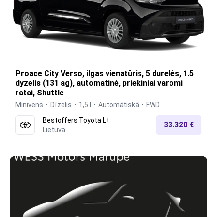
Proace City Verso, ilgas vienatūris, 5 durelės, 1.5
dyzelis (131 ag), automatinė, priekiniai varomi
ratai, Shuttle
Minivens
Dīzelis
1,5 l
Automātiskā
FWD
Bestoffers Toyota Lt
33.320 €
Lietuva