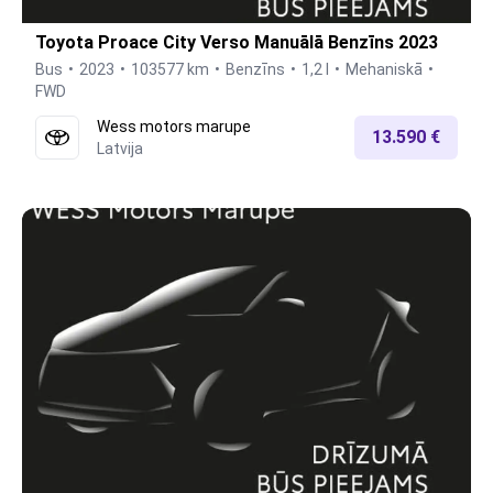
Toyota Proace City Verso Manuālā Benzīns 2023
Bus
2023
103577 km
Benzīns
1,2 l
Mehaniskā
FWD
Wess motors marupe
13.590 €
Latvija