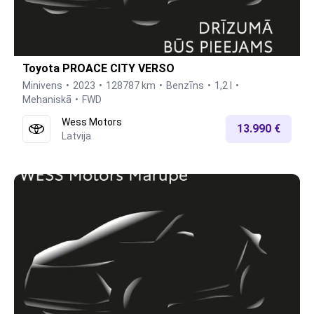
Toyota PROACE CITY VERSO
Minivens
2023
128787 km
Benzīns
1,2 l
Mehaniskā
FWD
Wess Motors
13.990 €
Latvija