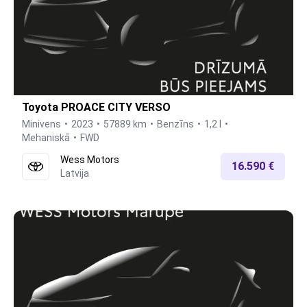
Toyota PROACE CITY VERSO
Minivens
2023
57889 km
Benzīns
1,2 l
Mehaniskā
FWD
Wess Motors
16.590 €
Latvija