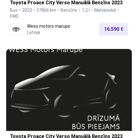
Toyota Proace City Verso Manuālā Benzīns 2023
Bus
2023
57866 km
Benzīns
1,2 l
Mehaniskā
FWD
Wess motors marupe
16.590 €
Latvija
Toyota Proace City Verso Manuālā Benzīns 2023