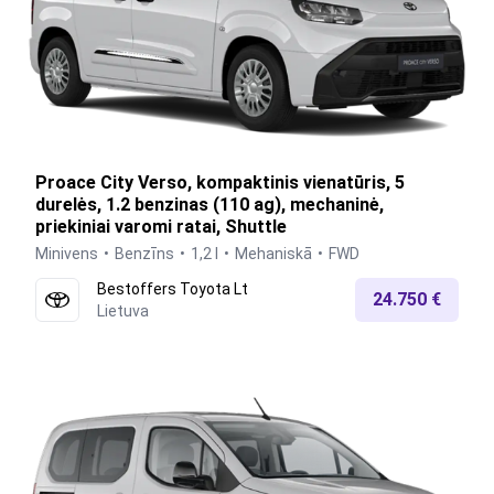
Proace City Verso, kompaktinis vienatūris, 5
durelės, 1.2 benzinas (110 ag), mechaninė,
priekiniai varomi ratai, Shuttle
Minivens
Benzīns
1,2 l
Mehaniskā
FWD
Bestoffers Toyota Lt
24.750 €
Lietuva