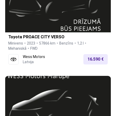
Toyota PROACE CITY VERSO
Minivens
2023
57866 km
Benzīns
1,2 l
Mehaniskā
FWD
Wess Motors
16.590 €
Latvija