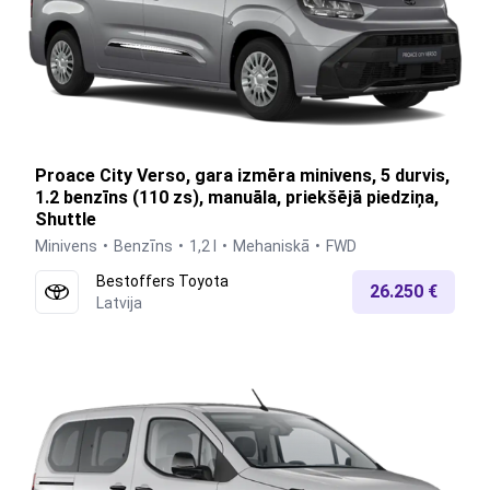
Proace City Verso, gara izmēra minivens, 5 durvis,
1.2 benzīns (110 zs), manuāla, priekšējā piedziņa,
Shuttle
Minivens
Benzīns
1,2 l
Mehaniskā
FWD
Bestoffers Toyota
26.250 €
Latvija