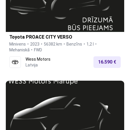
Toyota PROACE CITY VERSO
Minivens
2023
56382 km
Benzīns
1,2 l
Mehaniskā
FWD
Wess Motors
16.590 €
Latvija