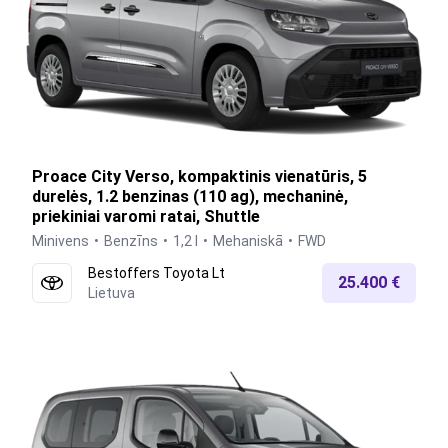
Proace City Verso, kompaktinis vienatūris, 5
durelės, 1.2 benzinas (110 ag), mechaninė,
priekiniai varomi ratai, Shuttle
Minivens
Benzīns
1,2 l
Mehaniskā
FWD
Bestoffers Toyota Lt
25.400 €
Lietuva