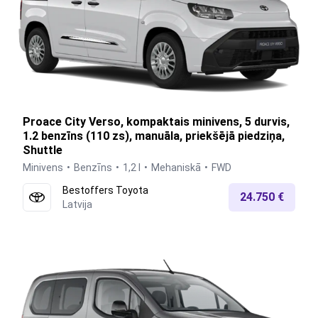
Proace City Verso, kompaktais minivens, 5 durvis,
1.2 benzīns (110 zs), manuāla, priekšējā piedziņa,
Shuttle
Minivens
Benzīns
1,2 l
Mehaniskā
FWD
Bestoffers Toyota
24.750 €
Latvija