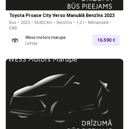
Toyota Proace City Verso Manuālā Benzīns 2023
Bus
2023
56382 km
Benzīns
1,2 l
Mehaniskā
FWD
Wess motors marupe
16.590 €
Latvija