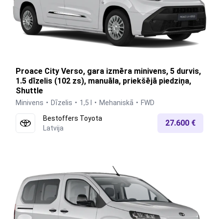
Proace City Verso, gara izmēra minivens, 5 durvis,
1.5 dīzelis (102 zs), manuāla, priekšējā piedziņa,
Shuttle
Minivens
Dīzelis
1,5 l
Mehaniskā
FWD
Bestoffers Toyota
27.600 €
Latvija