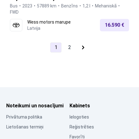
Bus
2023
57889 km
Benzīns
1,2 l
Mehaniskā
FWD
Wess motors marupe
16.590 €
Latvija
1
2
next
Noteikumi un nosacījumi
Kabinets
Privātuma politika
Ielogoties
Lietošanas termiņi
Reģistrēties
Favorīti