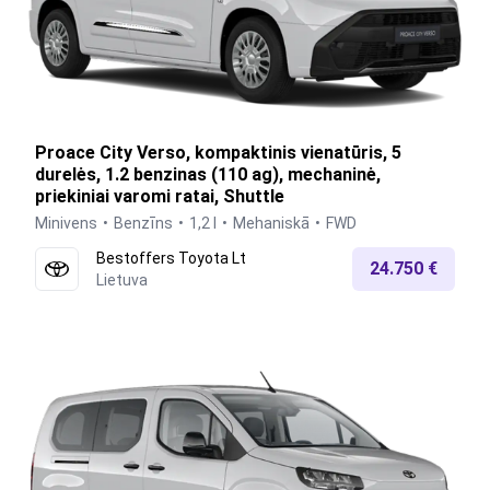
Proace City Verso, kompaktinis vienatūris, 5
durelės, 1.2 benzinas (110 ag), mechaninė,
priekiniai varomi ratai, Shuttle
Minivens
Benzīns
1,2 l
Mehaniskā
FWD
Bestoffers Toyota Lt
24.750 €
Lietuva