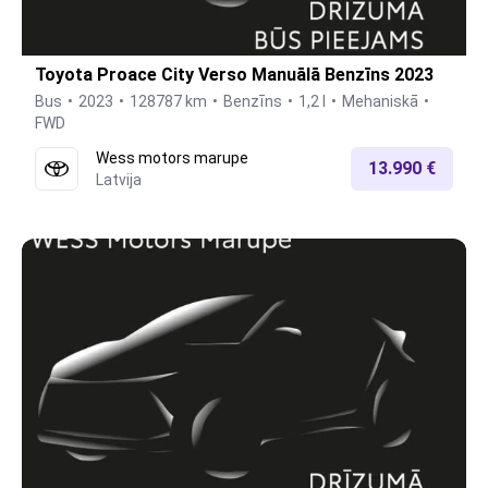
Toyota Proace City Verso Manuālā Benzīns 2023
Bus
2023
128787 km
Benzīns
1,2 l
Mehaniskā
FWD
Wess motors marupe
13.990 €
Latvija