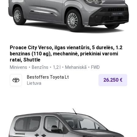
Proace City Verso, ilgas vienatūris, 5 durelės, 1.2
benzinas (110 ag), mechaninė, priekiniai varomi
ratai, Shuttle
Minivens
Benzīns
1,2 l
Mehaniskā
FWD
Bestoffers Toyota Lt
26.250 €
Lietuva