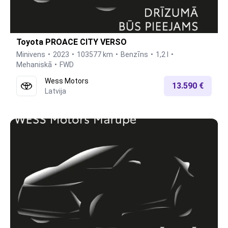
Toyota PROACE CITY VERSO
Minivens
2023
103577 km
Benzīns
1,2 l
Mehaniskā
FWD
Wess Motors
13.590 €
Latvija