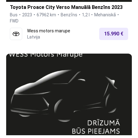
Toyota Proace City Verso Manuālā Benzīns 2023
Bus
2023
67962 km
Benzīns
1,2 l
Mehaniskā
FWD
Wess motors marupe
15.990 €
Latvija