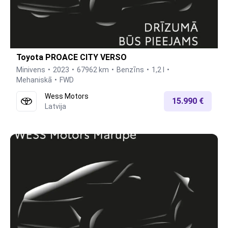
Toyota PROACE CITY VERSO
Minivens
2023
67962 km
Benzīns
1,2 l
Mehaniskā
FWD
Wess Motors
15.990 €
Latvija