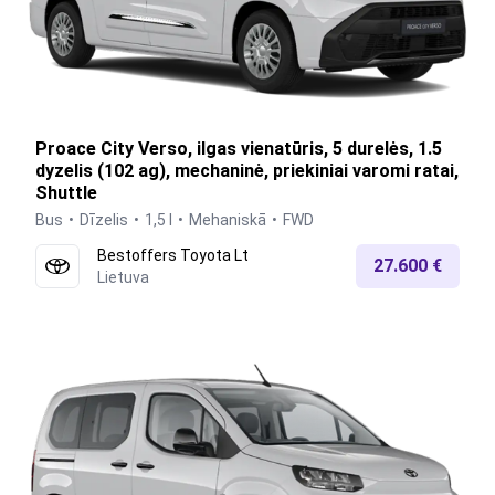
Proace City Verso, ilgas vienatūris, 5 durelės, 1.5
dyzelis (102 ag), mechaninė, priekiniai varomi ratai,
Shuttle
Bus
Dīzelis
1,5 l
Mehaniskā
FWD
Bestoffers Toyota Lt
27.600 €
Lietuva