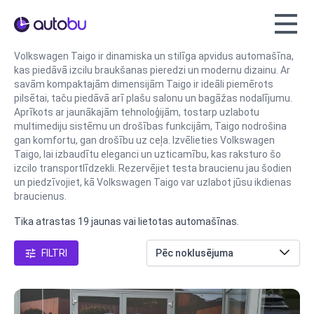
Autobu.eu
Volkswagen Taigo ir dinamiska un stilīga apvidus automašīna,
kas piedāvā izcilu braukšanas pieredzi un modernu dizainu. Ar
savām kompaktajām dimensijām Taigo ir ideāli piemērots
pilsētai, taču piedāvā arī plašu salonu un bagāžas nodalījumu.
Aprīkots ar jaunākajām tehnoloģijām, tostarp uzlabotu
multimediju sistēmu un drošības funkcijām, Taigo nodrošina
gan komfortu, gan drošību uz ceļa. Izvēlieties Volkswagen
Taigo, lai izbaudītu eleganci un uzticamību, kas raksturo šo
izcilo transportlīdzekli. Rezervējiet testa braucienu jau šodien
un piedzīvojiet, kā Volkswagen Taigo var uzlabot jūsu ikdienas
braucienus.
Tika atrastas 19 jaunas vai lietotas automašīnas.
FILTRI