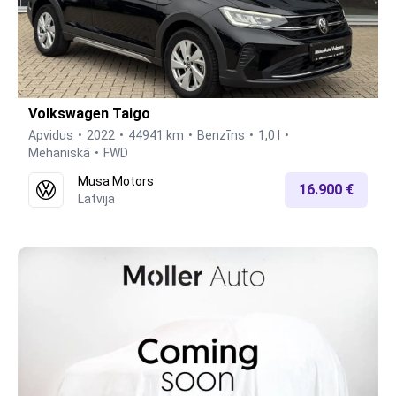
Volkswagen Taigo
Apvidus
2022
44941 km
Benzīns
1,0 l
Mehaniskā
FWD
Musa Motors
16.900 €
Latvija