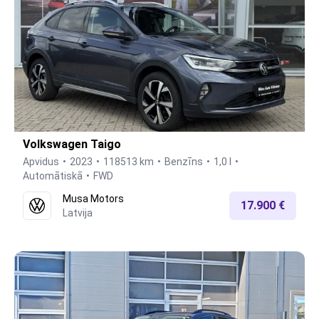
Volkswagen Taigo
Apvidus
2023
118513 km
Benzīns
1,0 l
Automātiskā
FWD
Musa Motors
17.900 €
Latvija