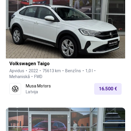
Volkswagen Taigo
Apvidus
2022
75613 km
Benzīns
1,0 l
Mehaniskā
FWD
Musa Motors
16.500 €
Latvija