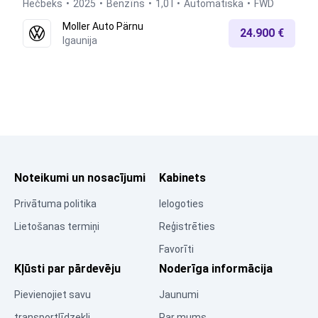
Hečbeks
2025
Benzīns
1,0 l
Automātiskā
FWD
Moller Auto Pärnu
24.900 €
Igaunija
Noteikumi un nosacījumi
Kabinets
Privātuma politika
Ielogoties
Lietošanas termiņi
Reģistrēties
Favorīti
Kļūsti par pārdevēju
Noderīga informācija
Pievienojiet savu
Jaunumi
transportlīdzekli
Par mums