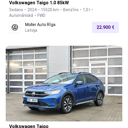
Volkswagen Taigo 1.0 85kW
Sedans
2024
15520 km
Benzīns
1,0 l
Automātiskā
FWD
Moller Auto Rīga
22.900 €
Latvija
Volkswagen Taigo