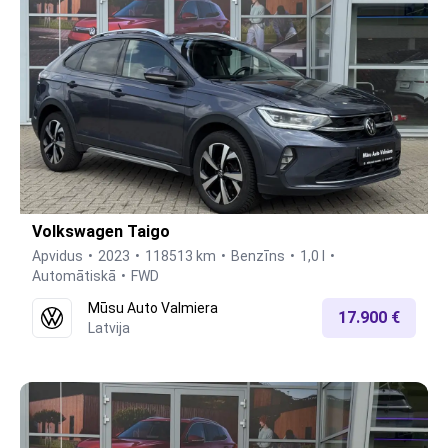
Volkswagen Taigo
Apvidus
2023
118513 km
Benzīns
1,0 l
Automātiskā
FWD
Mūsu Auto Valmiera
17.900 €
Latvija