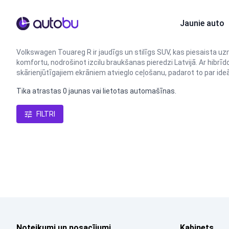
Autobu.eu
Jaunie auto
Volkswagen Touareg R ir jaudīgs un stilīgs SUV, kas piesaista u
komfortu, nodrošinot izcilu braukšanas pieredzi Latvijā. Ar hibrī
skārienjūtīgajiem ekrāniem atvieglo ceļošanu, padarot to par ideā
Tika atrastas 0 jaunas vai lietotas automašīnas.
FILTRI
Noteikumi un nosacījumi
Kabinets