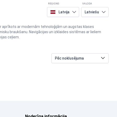
REĢIONS
VALODA
Latvija
Latviešu
s ir aprīkots ar modernām tehnoloģijām un augstas klases
amisku braukšanu. Navigācijas un izklaides sistēmas ar lieliem
ijas ceļiem.
Noderīga informācija