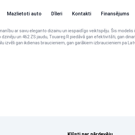
Mazlietoti auto
Dīleri
Kontakti
Finansējums
zmanību ar savu eleganto dizainu un iespaidīgo veiktspēju. Šis modeli
do dzinēju un 462 ZS jaudu, Touareg R piedāvā gan efektivitāti, gan din
lu izvēli gan ikdienas braucieniem, gan garākiem izbraucieniem pa Latv
Kļūsti par pārdevēju