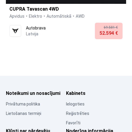
CUPRA Tavascan 4WD
Apvidus
Elektro
Automātiskā
AWD
69.581 €
Autobrava
52.594 €
Latvija
Noteikumi un nosacījumi
Kabinets
Privātuma politika
Ielogoties
Lietošanas termiņi
Reģistrēties
Favorīti
Kļūsti par pārdevēju
Noderīga informācija