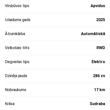
Virsbūves tips
Apvidus
Izlaiduma gads
2025
Ātrumkārba
Automātiskā
Velkošais tilts
RWD
Degvielas tips
Elektro
Dzinēja jauda
286 zs
Nobraukums
17 km
Krāsa
Sudraba