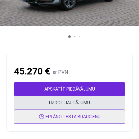
45.270 €
ar PVN
APSKATĪT PIEDĀVĀJUMU
UZDOT JAUTĀJUMU
IEPLĀNO TESTA BRAUCIENU