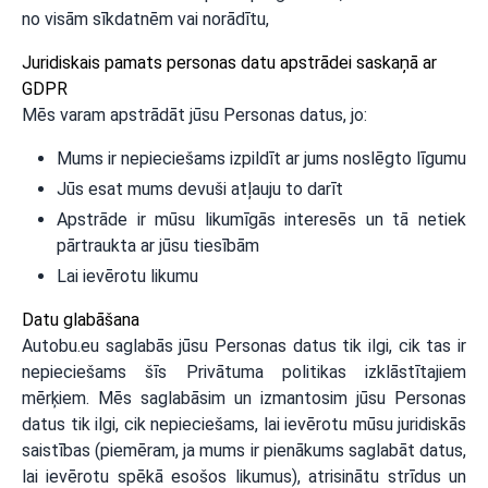
no visām sīkdatnēm vai norādītu,
Juridiskais pamats personas datu apstrādei saskaņā ar
GDPR
Mēs varam apstrādāt jūsu Personas datus, jo:
Mums ir nepieciešams izpildīt ar jums noslēgto līgumu
Jūs esat mums devuši atļauju to darīt
Apstrāde ir mūsu likumīgās interesēs un tā netiek
pārtraukta ar jūsu tiesībām
Lai ievērotu likumu
Datu glabāšana
Autobu.eu saglabās jūsu Personas datus tik ilgi, cik tas ir
nepieciešams šīs Privātuma politikas izklāstītajiem
mērķiem. Mēs saglabāsim un izmantosim jūsu Personas
datus tik ilgi, cik nepieciešams, lai ievērotu mūsu juridiskās
saistības (piemēram, ja mums ir pienākums saglabāt datus,
lai ievērotu spēkā esošos likumus), atrisinātu strīdus un