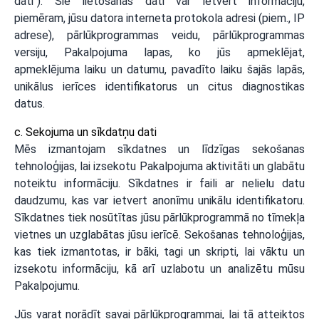
dati"). Šie lietošanas dati var ietvert informāciju,
piemēram, jūsu datora interneta protokola adresi (piem., IP
adrese), pārlūkprogrammas veidu, pārlūkprogrammas
versiju, Pakalpojuma lapas, ko jūs apmeklējat,
apmeklējuma laiku un datumu, pavadīto laiku šajās lapās,
unikālus ierīces identifikatorus un citus diagnostikas
datus.
c. Sekojuma un sīkdatņu dati
Mēs izmantojam sīkdatnes un līdzīgas sekošanas
tehnoloģijas, lai izsekotu Pakalpojuma aktivitāti un glabātu
noteiktu informāciju. Sīkdatnes ir faili ar nelielu datu
daudzumu, kas var ietvert anonīmu unikālu identifikatoru.
Sīkdatnes tiek nosūtītas jūsu pārlūkprogrammā no tīmekļa
vietnes un uzglabātas jūsu ierīcē. Sekošanas tehnoloģijas,
kas tiek izmantotas, ir bāki, tagi un skripti, lai vāktu un
izsekotu informāciju, kā arī uzlabotu un analizētu mūsu
Pakalpojumu.
Jūs varat norādīt savai pārlūkprogrammai, lai tā atteiktos