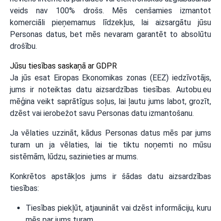
veids nav 100% drošs. Mēs cenšamies izmantot
komerciāli pieņemamus līdzekļus, lai aizsargātu jūsu
Personas datus, bet mēs nevaram garantēt to absolūtu
drošību.
Jūsu tiesības saskaņā ar GDPR
Ja jūs esat Eiropas Ekonomikas zonas (EEZ) iedzīvotājs,
jums ir noteiktas datu aizsardzības tiesības. Autobu.eu
mēģina veikt saprātīgus soļus, lai ļautu jums labot, grozīt,
dzēst vai ierobežot savu Personas datu izmantošanu.
Ja vēlaties uzzināt, kādus Personas datus mēs par jums
turam un ja vēlaties, lai tie tiktu noņemti no mūsu
sistēmām, lūdzu, sazinieties ar mums.
Konkrētos apstākļos jums ir šādas datu aizsardzības
tiesības:
Tiesības piekļūt, atjaunināt vai dzēst informāciju, kuru
mēs par jums turam.