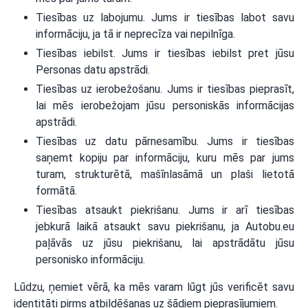
Tiesības uz labojumu. Jums ir tiesības labot savu
informāciju, ja tā ir neprecīza vai nepilnīga.
Tiesības iebilst. Jums ir tiesības iebilst pret jūsu
Personas datu apstrādi.
Tiesības uz ierobežošanu. Jums ir tiesības pieprasīt,
lai mēs ierobežojam jūsu personiskās informācijas
apstrādi.
Tiesības uz datu pārnesamību. Jums ir tiesības
saņemt kopiju par informāciju, kuru mēs par jums
turam, strukturētā, mašīnlasāmā un plaši lietotā
formātā.
Tiesības atsaukt piekrišanu. Jums ir arī tiesības
jebkurā laikā atsaukt savu piekrišanu, ja Autobu.eu
paļāvās uz jūsu piekrišanu, lai apstrādātu jūsu
personisko informāciju.
Lūdzu, ņemiet vērā, ka mēs varam lūgt jūs verificēt savu
identitāti pirms atbildēšanas uz šādiem pieprasījumiem.