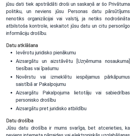
jūsu dati tiek apstrādāti droši un saskaņā ar šo Privātuma
politiku, un neviens jūsu Personas datu pārsūtījums
nenotiks organizācijai vai valstij, ja netiks nodrošināta
atbilstoša kontrole, ieskaitot jūsu datu un citu personīgo
informāciju drošību.
Datu atklāšana
Ievērotu juridisko pienākumu
Aizsargātu un aizstāvētu [Uzņēmuma nosaukuma]
tiesības vai īpašumu
Novērstu vai izmeklētu iespējamus pārkāpumus
saistībā ar Pakalpojumu
Aizsargātu Pakalpojuma lietotāju vai sabiedrības
personisko drošību
Aizsargātu pret juridisko atbildību
Datu drošība
Jūsu datu drošība ir mums svarīga, bet atcerieties, ka
neviens interneta pārraides vai elektroniskās uzglabāšanas