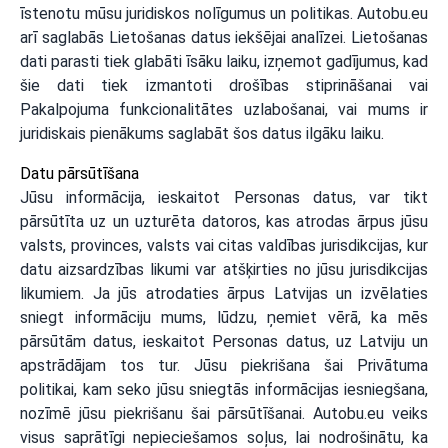
īstenotu mūsu juridiskos nolīgumus un politikas. Autobu.eu
arī saglabās Lietošanas datus iekšējai analīzei. Lietošanas
dati parasti tiek glabāti īsāku laiku, izņemot gadījumus, kad
šie dati tiek izmantoti drošības stiprināšanai vai
Pakalpojuma funkcionalitātes uzlabošanai, vai mums ir
juridiskais pienākums saglabāt šos datus ilgāku laiku.
Datu pārsūtīšana
Jūsu informācija, ieskaitot Personas datus, var tikt
pārsūtīta uz un uzturēta datoros, kas atrodas ārpus jūsu
valsts, provinces, valsts vai citas valdības jurisdikcijas, kur
datu aizsardzības likumi var atšķirties no jūsu jurisdikcijas
likumiem. Ja jūs atrodaties ārpus Latvijas un izvēlaties
sniegt informāciju mums, lūdzu, ņemiet vērā, ka mēs
pārsūtām datus, ieskaitot Personas datus, uz Latviju un
apstrādājam tos tur. Jūsu piekrišana šai Privātuma
politikai, kam seko jūsu sniegtās informācijas iesniegšana,
nozīmē jūsu piekrišanu šai pārsūtīšanai. Autobu.eu veiks
visus saprātīgi nepieciešamos soļus, lai nodrošinātu, ka