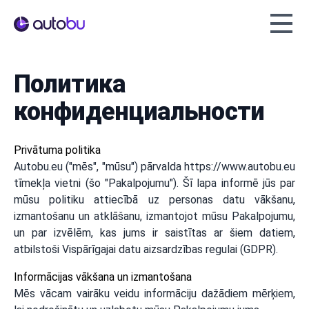
Autobu.eu
Политика
конфиденциальности
Privātuma politika
Autobu.eu ("mēs", "mūsu") pārvalda https://www.autobu.eu
tīmekļa vietni (šo "Pakalpojumu"). Šī lapa informē jūs par
mūsu politiku attiecībā uz personas datu vākšanu,
izmantošanu un atklāšanu, izmantojot mūsu Pakalpojumu,
un par izvēlēm, kas jums ir saistītas ar šiem datiem,
atbilstoši Vispārīgajai datu aizsardzības regulai (GDPR).
Informācijas vākšana un izmantošana
Mēs vācam vairāku veidu informāciju dažādiem mērķiem,