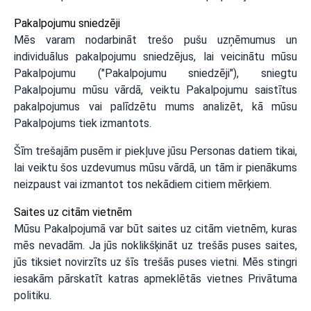
Pakalpojumu sniedzēji
Mēs varam nodarbināt trešo pušu uzņēmumus un
individuālus pakalpojumu sniedzējus, lai veicinātu mūsu
Pakalpojumu ("Pakalpojumu sniedzēji"), sniegtu
Pakalpojumu mūsu vārdā, veiktu Pakalpojumu saistītus
pakalpojumus vai palīdzētu mums analizēt, kā mūsu
Pakalpojums tiek izmantots.
Šīm trešajām pusēm ir piekļuve jūsu Personas datiem tikai,
lai veiktu šos uzdevumus mūsu vārdā, un tām ir pienākums
neizpaust vai izmantot tos nekādiem citiem mērķiem.
Saites uz citām vietnēm
Mūsu Pakalpojumā var būt saites uz citām vietnēm, kuras
mēs nevadām. Ja jūs noklikšķināt uz trešās puses saites,
jūs tiksiet novirzīts uz šīs trešās puses vietni. Mēs stingri
iesakām pārskatīt katras apmeklētās vietnes Privātuma
politiku.