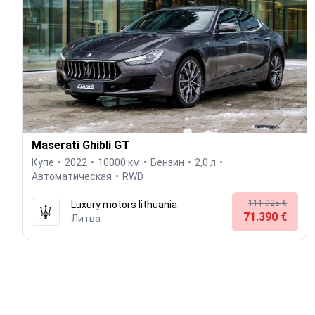
Maserati Ghibli GT
Купе
2022
10000 км
Бензин
2,0 л
Автоматическая
RWD
111.925 €
Luxury motors lithuania
71.390 €
Литва